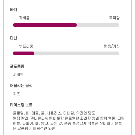
바디
가벼움
묵직함
타닌
부드러움
떫음/거친
포도품종
지비보
어울리는 음식
치즈
테이스팅 노트
플로럴, 배, 애플, 꿀, 시트러스, 미네랄, 약간의 당도

볕집 칼라, 엘더플라워를 비롯한 플로럴한 화려한 향과 함께 멜론, 그린
애플, 파파야, 배, 망고, 라임 맛. 품종 특성답게 적절한 산미와 기분좋
은 달콤함이 매력적인 와인