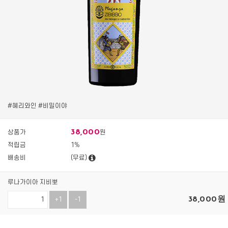
#혜리와인 #비밀이야
38,000
상품가
원
적립금
1%
배송비
(무료)
루나가이아 지비뽀
38,000
원
+1
-1