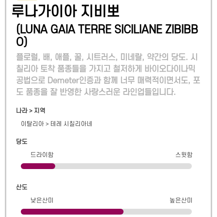
루나가이아 지비뽀
(
LUNA GAIA TERRE SICILIANE ZIBIBB
O
)
플로럴, 배, 애플, 꿀, 시트러스, 미네랄, 약간의 당도. 시
칠리아 토착 품종들을 가지고 철저하게 바이오다이나믹
공법으로 Demeter인증과 함께 너무 매력적이면서도, 포
도 품종을 잘 반영한 사랑스러운 라인업들입니다.
나라 > 지역
이탈리아
>
테레 시칠리아네
당도
드라이함
스윗함
산도
낮은산미
높은산미