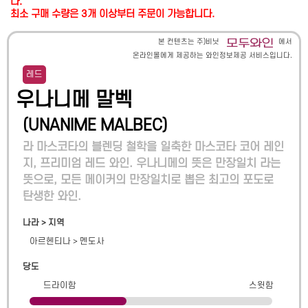
다.
최소 구매 수량은 3개 이상부터 주문이 가능합니다.
본 컨텐츠는 주)비닛
에서
온라인몰에게 제공하는 와인정보제공 서비스입니다.
레드
우나니메 말벡
(
UNANIME MALBEC
)
라 마스코타의 블렌딩 철학을 일축한 마스코타 코어 레인
지, 프리미엄 레드 와인. 우나니메의 뜻은 만장일치 라는
뜻으로, 모든 메이커의 만장일치로 뽑은 최고의 포도로
탄생한 와인.
나라 > 지역
아르헨티나
>
멘도사
당도
드라이함
스윗함