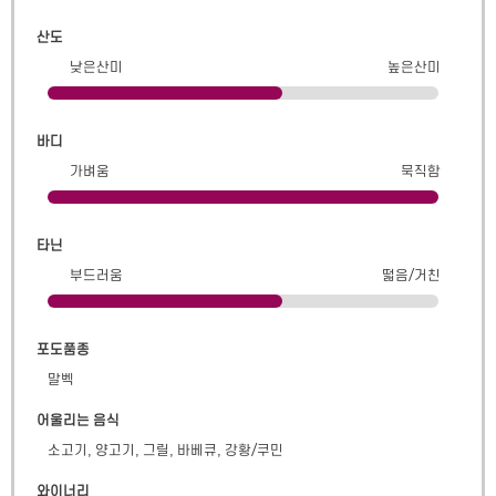
산도
낮은산미
높은산미
바디
가벼움
묵직함
타닌
부드러움
떫음/거친
포도품종
말벡
어울리는 음식
소고기, 양고기, 그릴, 바베큐, 강황/쿠민
와이너리