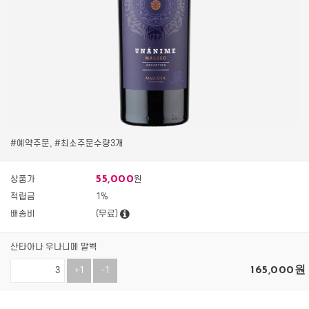
#예약주문, #최소주문수량3개
55,000
상품가
원
적립금
1%
배송비
(무료)
산타아나 우나니메 말벡
165,000
원
+1
-1