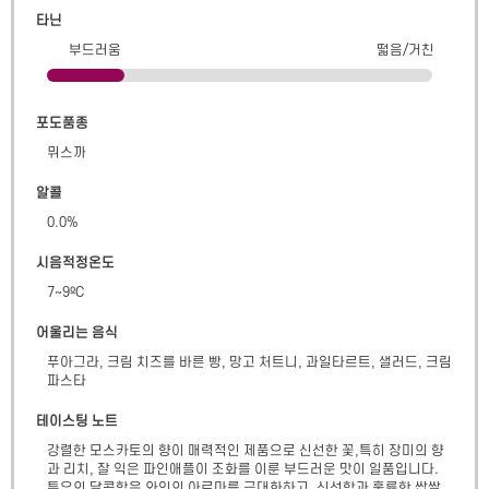
타닌
부드러움
떫음/거친
포도품종
뮈스까
알콜
0.0
%
시음적정온도
7~9ºC
어울리는 음식
푸아그라, 크림 치즈를 바른 빵, 망고 처트니, 과일타르트, 샐러드, 크림
파스타
테이스팅 노트
강렬한 모스카토의 향이 매력적인 제품으로 신선한 꽃,특히 장미의 향
과 리치, 잘 익은 파인애플이 조화를 이룬 부드러운 맛이 일품입니다. 
특유의 달콤함은 와인의 아로마를 극대화하고, 신선함과 훌륭한 쌉쌀