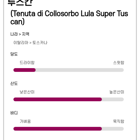
투스칸
(
Tenuta di Collosorbo Lula Super Tus
can
)
나라 > 지역
이탈리아
>
토스카나
당도
드라이함
스윗함
산도
낮은산미
높은산미
바디
가벼움
묵직함