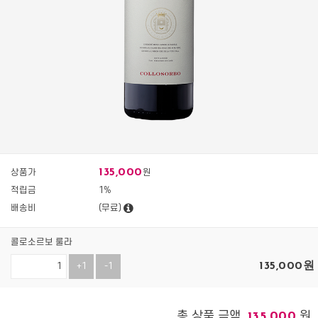
135,000
상품가
원
적립금
1%
배송비
(무료)
콜로소르보 룰라
135,000
원
+1
-1
총 상품 금액
원
135,000