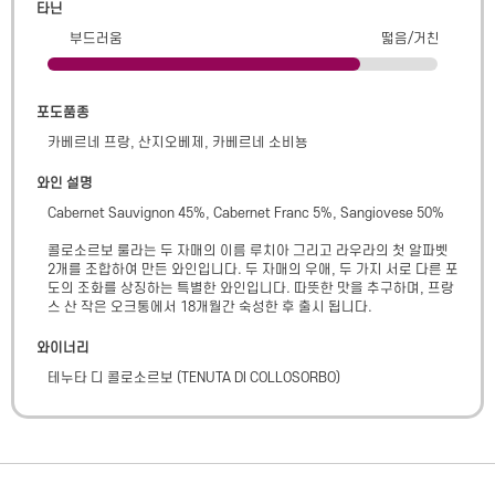
타닌
부드러움
떫음/거친
포도품종
카베르네 프랑, 산지오베제, 카베르네 소비뇽
와인 설명
Cabernet Sauvignon 45%, Cabernet Franc 5%, Sangiovese 50%

콜로소르보 룰라는 두 자매의 이름 루치아 그리고 라우라의 첫 알파벳 
2개를 조합하여 만든 와인입니다. 두 자매의 우애, 두 가지 서로 다른 포
도의 조화를 상징하는 특별한 와인입니다. 따뜻한 맛을 추구하며, 프랑
스 산 작은 오크통에서 18개월간 숙성한 후 출시 됩니다.
와이너리
테누타 디 콜로소르보
(
TENUTA DI COLLOSORBO
)