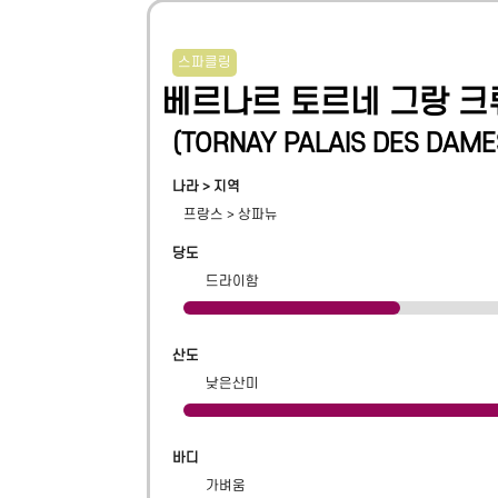
스파클링
베르나르 토르네 그랑 크뤼
(
TORNAY PALAIS DES DAME
나라 > 지역
프랑스
>
상파뉴
당도
드라이함
산도
낮은산미
바디
가벼움