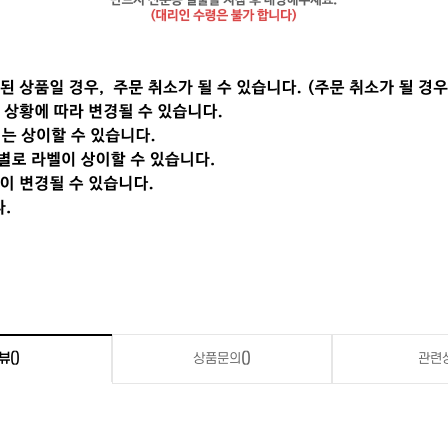
뷰
()
상품문의
()
관련