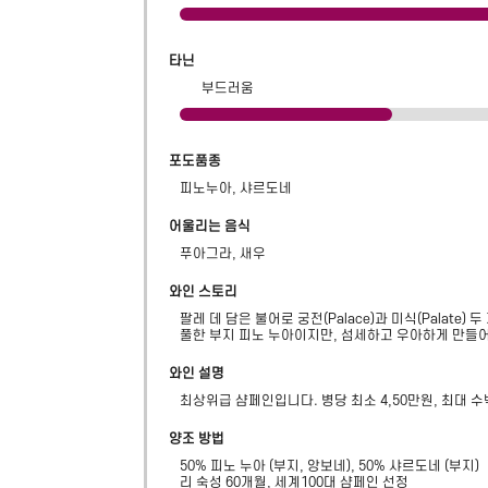
타닌
부드러움
포도품종
피노누아, 샤르도네
어울리는 음식
푸아그라, 새우
와인 스토리
팔레 데 담은 불어로 궁전(Palace)과 미식(Palate)
풀한 부지 피노 누아이지만, 섬세하고 우아하게 만들어
와인 설명
최상위급 샴페인입니다. 병당 최소 4,50만원, 최대 
양조 방법
50% 피노 누아 (부지, 앙보네), 50% 샤르도네 (부지)

리 숙성 60개월, 세계100대 샴페인 선정