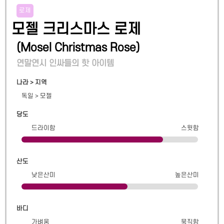
로제
모젤 크리스마스 로제
(
Mosel Christmas Rose
)
연말연시 인싸들의 핫 아이템
나라 > 지역
독일
>
모젤
당도
드라이함
스윗함
산도
낮은산미
높은산미
바디
가벼움
묵직함