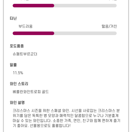
타닌
부드러움
떫음/거친
포도품종
슈페트부르군더
알콜
11.5
%
와인 스토리
베를린와인트로피 골드
와인 설명
크리스마스 시즌을 위한 스페셜 와인. 시선을 사로잡는 크리스마스 분
위기를 담은 독특한 병 모양과 매력적인 달콤함으로 누구나 기분좋게 
마실 수 있는 와인입니다. 소중한 가족, 연인, 친구와 함께 편하게 즐기
기 좋아요. 선물용으로도 훌륭합니다!
