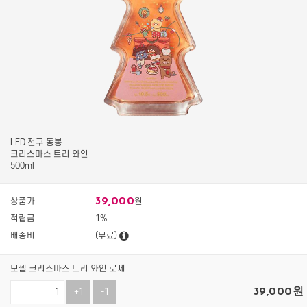
LED 전구 동봉
크리스마스 트리 와인
500ml
39,000
상품가
원
적립금
1%
배송비
(무료)
모젤 크리스마스 트리 와인 로제
39,000
원
+1
-1