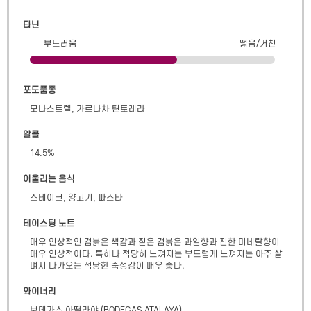
타닌
부드러움
떫음/거친
포도품종
모나스트렐, 가르나차 틴토레라
알콜
14.5
%
어울리는 음식
스테이크, 양고기, 파스타
테이스팅 노트
매우 인상적인 검붉은 색감과 짙은 검붉은 과일향과 진한 미네랄향이 
매우 인상적이다. 특히나 적당히 느껴지는 부드럽게 느껴지는 아주 살
며시 다가오는 적당한 숙성감이 매우 좋다.
와이너리
보데가스 아딸라야
(
BODEGAS ATALAYA
)