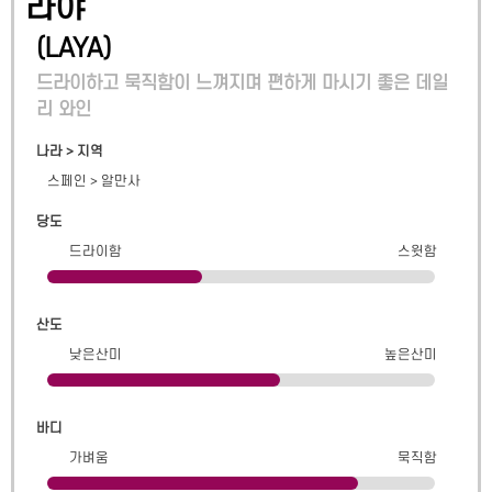
라야
(
LAYA
)
드라이하고 묵직함이 느껴지며 편하게 마시기 좋은 데일
리 와인
나라 > 지역
스페인
>
알만사
당도
드라이함
스윗함
산도
낮은산미
높은산미
바디
가벼움
묵직함