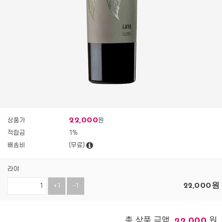
22,000
상품가
원
적립금
1%
배송비
(무료)
라야
22,000
원
+1
-1
총 상품 금액
원
22,000