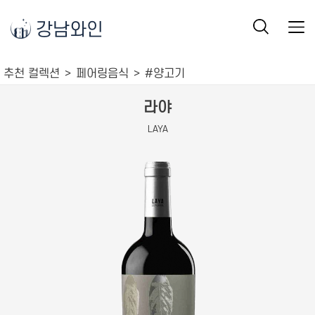
강남와인
추천 컬렉션
페어링음식
#양고기
라야
LAYA