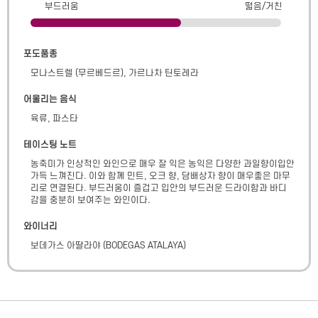
부드러움
떫음/거친
포도품종
모나스트렐 (무르베드르), 가르나차 틴토레라
어울리는 음식
육류, 파스타
테이스팅 노트
농축미가 인상적인 와인으로 매우 잘 익은 농익은 다양한 과일향이입안 
가득 느껴진다. 이와 함께 민트, 오크 향, 담배상자 향이 매우좋은 마무
리로 연결된다. 부드러움이 즐겁고 입안의 부드러운 드라이함과 바디
감을 충분히 보여주는 와인이다.
와이너리
보데가스 아딸라야
(
BODEGAS ATALAYA
)