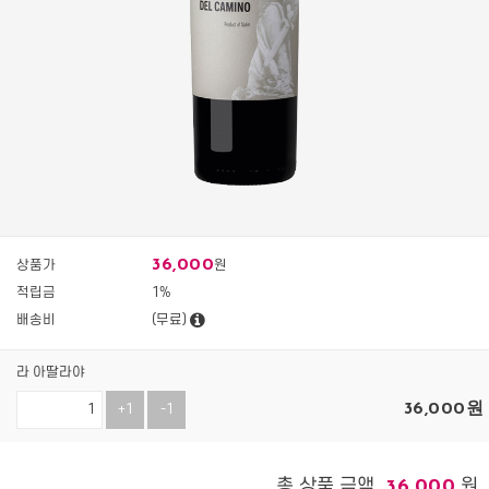
36,000
상품가
원
적립금
1%
배송비
(무료)
라 아딸라야
36,000
원
+1
-1
총 상품 금액
원
36,000