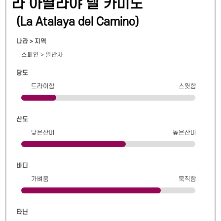
라 아딸라야 델 카미노
(
La Atalaya del Camino
)
나라 > 지역
스페인
>
알만사
당도
드라이함
스윗함
산도
낮은산미
높은산미
바디
가벼움
묵직함
타닌