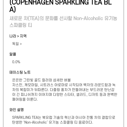
(
COPENHAGEN SPARKLING TEA BL
A
)
새로운 차(TEA)의 문화를 선사할 Non-Alcoholic 유기농
스파클링 티
나라 > 지역
독일
>
알콜
0.0
%
테이스팅 노트
은은한 그린빛 골드 컬러와 섬세한 버블

자스민, 캐모마일, 시트러스 아로마로 시작되어 백차의 라운드함과 녹
차의 복합미가 뒤따른다. 다즐링 홍차가 만들어내는 부드러운 탄닌감
이 긴 피니쉬까지 이어지며 다양한 스타터, 샐러드, 디저트 등과 완벽한 
페어링을 이룬다.
와인 설명
SPARKLING TEA는 북유럽 기술의 혁신과 아시아 전통 차의 결합으로 
탄생한 ‘Non-Alcoholic’ 유기농 스파클링 티 음료이다.
