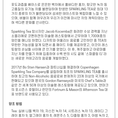
포도과즙을 베이스로 은은한 백차에서 풀바디한 홍차, 향긋한 녹차 등 
고품질의 유기농 차를 블렌딩하여 탄생한 SPARKLING TEA로 최대 13
가지 종류의 차가 블렌딩되어 섬세한 테이스트와 복합미를 느낄 수 있
으며, 버블이 함께 어우러져 우리가 이전에 마시던 차의 캐릭터와는 전
혀 색다른 문화를 선사한다.

Sparkling Tea 창시자인 Jacob Kocemba은 화려한 수상 경력을 지닌 
소믈리에로 코펜하겐의 미슐랭 레스토랑에서 근무하며 1,700여종의 
와인을 매니징 하였다. 디저트와 어울리는 음료를 고민하던 중 TEA의 
무한한 가능성을 알게 되면서 홈 메이드 차를 제공하였고, 이것이 레스
토랑의 손님들 사이에 큰 인기를 얻었다. 이 후, 캐주얼하고 아로마를 
지닌 차를 만들기 위해 집중하여 수백 번의 시도 끝에 ‘스파클링 티’라
는 새로운 카테고리의 음료를 개발하였다.

2017년 Bo Sten Hansen과 파트너십을 채결하여 Copenhagen 
Sparkling Tea Company를 설립하며 최초의 SPARKLING TEA를 출시
하여 최고의 Non-Alcoholic 음료로써 현재까지 23개 이상의 국가에서 
판매되고 있으며 영국의 Gordon Ramseys와 미국의 Chef’s Table과 
같은 전 세계 50개 이상의 미슐랭 레스토랑에 제공되고 있으며, 덴마크
의 포시즌스 호텔이나 런던의 Fortnum & Mason의 Afternoon Tea 대
표 브랜드로 사용되고 있다.
양조 방법
Tea: 실버 니들 백차 19, 자스민 녹차 14, 시트러스 녹차 13, 레이디 그
레이 홍차 9, 얼그레이 홍차 8, 레몬주스 5, 다즐링 홍차 3, 아쌈 녹차 2, 