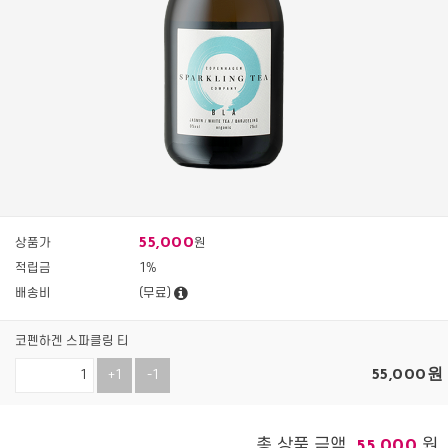
55,000
상품가
원
적립금
1%
배송비
(무료)
코펜하겐 스파클링 티
55,000
원
+1
-1
총 상품 금액
원
55,000