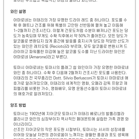
보이는 부드럽고 복합적인 미감의 풀바디 와인이다.
와인 설명
아마로네는 이태리의 가장 유명한 드라이 레드 중 하나이다. 포도를 수
확 후 매트나 건조를 위해 특별히 고안된 선반등에 펼쳐 놓고 이듬해 
1~2월까지 건조시킨다. 이렇게 건포도처럼 수분이 빠져나간 포도는 당
도가 농축되며 무게도 수확 직후에서 약 50%가 줄어든다. 모든 당도가 
알코올로 변환되지 않게 중간에 발효를 중지시켜 당도와 적당한 산도가 
있는 와인은 레치오토 (Recioto)라 부르며, 모두 알코올로 변환시켜 드
라이하고 파워풀한 미감에 높은 알코올 도수를 지닌 드라이한 와인은 
아마로네 (Amarone)라고 부른다.

토마시 아마로네는 토마시의 플래그 쉽 와인이자 가장 유명한 아마로네 
와인 중 하나이다. 수확 후 다음해 2월까지 건조시킨 포도를 사용한다. 
이태리의 전 국무총리인 Dott. Silvio Berlusconi가 토마시 아마로네 애
호가로 알려져있으며, 이태리의 세계적인 영화, 오페라 감독 프랑코 제
피렐리를 비롯한 가수, 영화배우, 유명 운동선수들이 토마시 아마로네
의 애호가로 알려져있다.
양조 방법
토마시는 1902년에 지아코모 토마시가 이태리 베로나의 발폴리첼라 
클라시코 와인의 심장부이자 역사적인 페데몬트에 설립한 가족 경영 와
이너리이다.

선조인 지아코모의 작은 포도원 시절부터, 토마시는 서서히 성장세를 
이어와 오늘날 자연의 경이로움이 느껴지는 광활한 풍광과 포도 생육에 