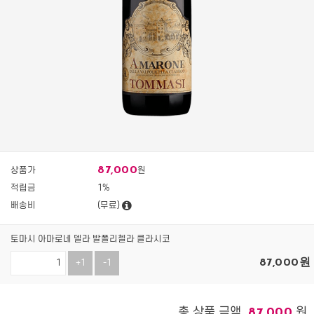
87,000
상품가
원
적립금
1%
배송비
(무료)
토마시 아마로네 델라 발폴리첼라 클라시코
87,000
원
+1
-1
총 상품 금액
원
87,000