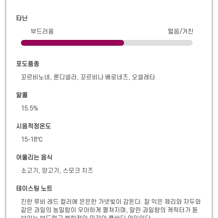
타닌
부드러움
떫음/거친
포도품종
꼬르비노네, 론디넬라, 꼬르비나 베로네즈, 오셀레타
알콜
15.5
%
시음적정온도
15-18℃
어울리는 음식
소고기, 양고기, 스모크 치즈
테이스팅 노트
진한 루비 레드 컬러에 은은한 가넷빛이 감돈다. 잘 익은 체리와 자두와 
같은 과일의 농밀함이 우아하게 펼쳐지며, 말린 과일향의 캐릭터가 돋