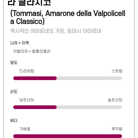
라 클라시코
(
Tommasi, Amarone della Valpolicell
a Classico
)
역사적인 아마로네의 거장, 토마시 아마로네
나라 > 지역
이탈리아
>
발폴리첼라
당도
드라이함
스윗함
산도
낮은산미
높은산미
바디
가벼움
묵직함