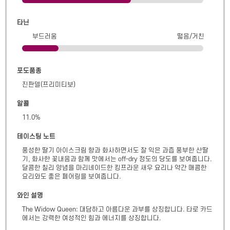
타닌
부드러움
떫음/거친
포도품종
진판델(프리미티보)
알콜
11.0
%
테이스팅 노트
풍성한 딸기 아이스크림 향과 화사하면서도 잘 익은 과즙 풍부한 산딸
기, 화사한 꽃내음과 함께 맛에서는 off-dry 정도의 당도를 보여줍니다. 
달콤한 칠리 양념을 마리네이드한 킹프라운 새우 요리나 약간 매콤한 
요리와도 좋은 페어링을 보여줍니다.
와인 설명
The Widow Queen: 대담하고 아름다운 과부를 상징합니다. 타로 카드
에서는 강력한 여성적인 힘과 에너지를 상징합니다.