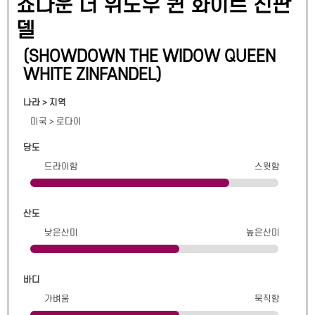
쇼다운 더 위도우 퀸 화이트 진판
델
(
SHOWDOWN THE WIDOW QUEEN
WHITE ZINFANDEL
)
나라 > 지역
미국
>
로다이
당도
드라이함
스윗함
산도
낮은산미
높은산미
바디
가벼움
묵직함