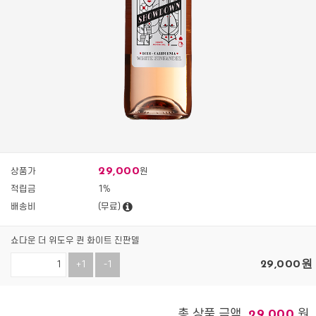
29,000
상품가
원
적립금
1%
배송비
(무료)
쇼다운 더 위도우 퀸 화이트 진판델
29,000
원
+1
-1
총 상품 금액
원
29,000