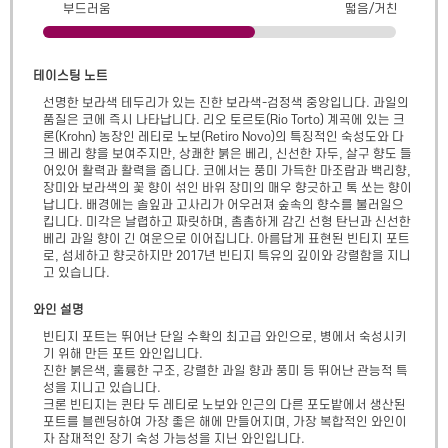
부드러움
떫음/거친
테이스팅 노트
선명한 보라색 테두리가 있는 진한 보라색-검정색 중앙입니다. 과일의 
품질은 코에 즉시 나타납니다. 리오 토르토(Rio Torto) 계곡에 있는 크
론(Krohn) 농장인 레티로 노보(Retiro Novo)의 특징적인 숙성도와 다
크 베리 향을 보여주지만, 상쾌한 붉은 베리, 신선한 자두, 살구 향도 들
어있어 활력과 활력을 줍니다. 코에서는 풍미 가득한 마조람과 백리향, 
장미와 보라색의 꽃 향이 섞인 바위 장미의 매우 향긋하고 톡 쏘는 향이 
납니다. 배경에는 솔잎과 고사리가 어우러져 숲속의 향수를 불러일으
킵니다. 미각은 날렵하고 짜릿하며, 촘촘하게 감긴 선형 탄닌과 신선한 
베리 과일 향이 긴 여운으로 이어집니다. 아름답게 표현된 빈티지 포트
로, 섬세하고 향긋하지만 2017년 빈티지 특유의 깊이와 강렬함을 지니
고 있습니다.
와인 설명
빈티지 포트는 뛰어난 단일 수확의 최고급 와인으로, 병에서 숙성시키
기 위해 만든 포트 와인입니다.

진한 붉은색, 훌륭한 구조, 강렬한 과일 향과 풍미 등 뛰어난 관능적 특
성을 지니고 있습니다.

크론 빈티지는 퀸타 두 레티로 노보와 인근의 다른 포도밭에서 생산된 
포트를 블렌딩하여 가장 좋은 해에 만들어지며, 가장 복합적인 와인이
자 잠재적인 장기 숙성 가능성을 지닌 와인입니다.
