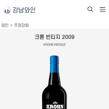
강남와인
와인
주정강화
크론 빈티지 2009
KROHN VINTAGE