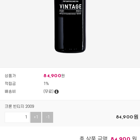
84,900
상품가
원
적립금
1%
배송비
(무료)
크론 빈티지 2009
84,900
원
+1
-1
총 상품 금액
원
84,900