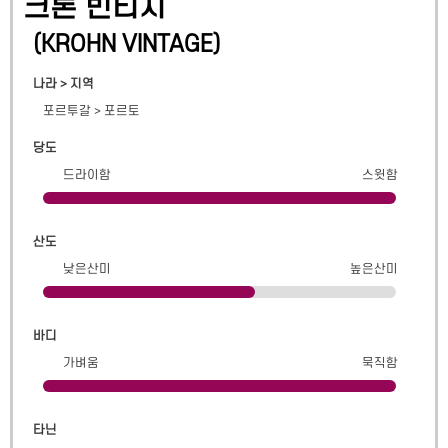
크론 빈티지
(
KROHN VINTAGE
)
나라 > 지역
포르투갈
>
포르토
당도
드라이함
스윗함
산도
낮은산미
높은산미
바디
가벼움
묵직함
타닌