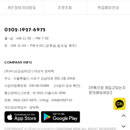
개인정보처리방침
주문조회
픽업매장안내
0502-1927-6975
월~금 : AM 11:00 ~ PM 7:00
토 : AM 11:00 ~ PM 6:00 (공휴일,일요일 휴무)
COMPANY INFO
(주)비닛(강남와인) | 대표자 양재혁
주소 : 서울특별시 서초구 강남대로 359, 2층 204호
사업자등록번호 : 535-85-01889
[사업자 정보 확인]
[카톡으로 재입고되는지
문의해보세요!]
통신판매신고번호 : 제 2021-서울서초-3290
전화 : 0502-1927-6975 , 이메일 : GW@VINIT.IO
개인정보책임자 : 양재혁
COPYRIGHT © (주)비닛(강남와인) GANGNAM.WINE ALL RIGHT RESERVED