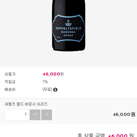
46,000
상품가
원
적립금
1%
배송비
(무료)
세펠츠 필드 바로사 쉬라즈
46,000
원
+1
-1
총 상품 금액
원
46,000