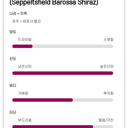
(
Seppeltsfield Barossa Shiraz
)
나라 > 지역
호주
>
바로사 밸리
당도
드라이함
스윗함
산도
낮은산미
높은산미
바디
가벼움
묵직함
타닌
부드러움
떫음/거친