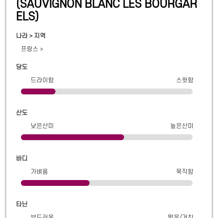
(
SAUVIGNON BLANC LES BOURGAR
ELS
)
나라 > 지역
프랑스
>
당도
드라이함
스윗함
산도
낮은산미
높은산미
바디
가벼움
묵직함
타닌
부드러움
떫음/거친