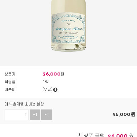
26,000
상품가
원
적립금
1%
배송비
(무료)
레 부흐게헬 소비뇽 블랑
26,000
원
+1
-1
총 상품 금액
원
26,000