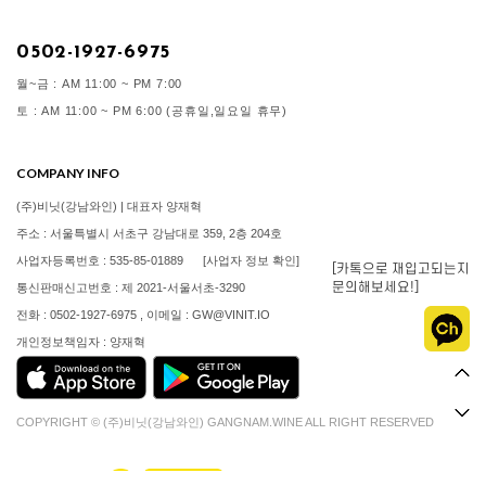
0502-1927-6975
월~금 : AM 11:00 ~ PM 7:00
토 : AM 11:00 ~ PM 6:00 (공휴일,일요일 휴무)
COMPANY INFO
(주)비닛(강남와인) | 대표자 양재혁
주소 : 서울특별시 서초구 강남대로 359, 2층 204호
사업자등록번호 : 535-85-01889
[사업자 정보 확인]
[카톡으로 재입고되는지
문의해보세요!]
통신판매신고번호 : 제 2021-서울서초-3290
전화 : 0502-1927-6975 , 이메일 : GW@VINIT.IO
개인정보책임자 : 양재혁
COPYRIGHT © (주)비닛(강남와인) GANGNAM.WINE ALL RIGHT RESERVED