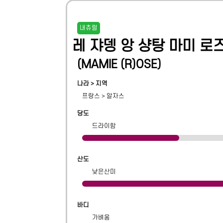
내츄럴
레 쟈뎅 앙 샹탕 마미 로
(
MAMIE (R)OSE
)
나라 > 지역
프랑스
>
알자스
당도
드라이함
산도
낮은산미
바디
가벼움