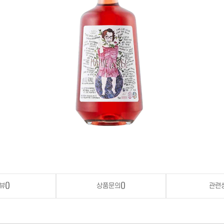
뷰
()
상품문의
()
관련