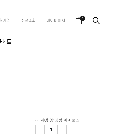
0
원가입
주문조회
마이페이지
물세트
레 쟈뎅 앙 샹탕 마미로즈