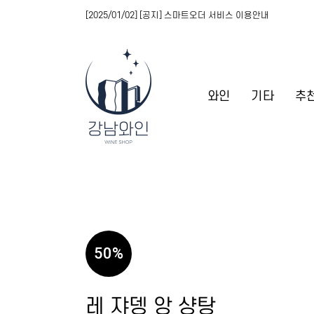
[2025/01/02] [공지] 스마트오더 서비스 이용안내
와인
기타
추
50
%
레 쟈뎅 앙 샹탕