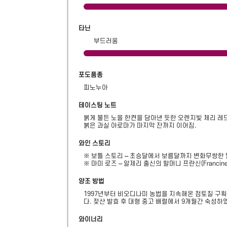
타닌
부드러움
포도품종
피노누아
테이스팅 노트
붉게 물든 노을 한켠을 담아낸 듯한 오렌지빛 체리 레드
붉은 과실 아로마가 마지막 잔까지 이어짐.
와인 스토리
※ 보틀 스토리 – 초승달에서 보름달까지 변화무쌍한 달
※ 마미 로즈 – 알제리 출신의 할머니 프란신(Franc
양조 방법
1997년부터 비오디나미 농법을 지속해온 점토질 구획
다. 젖산 발효 후 대형 중고 배럴에서 9개월간 숙성하
와이너리