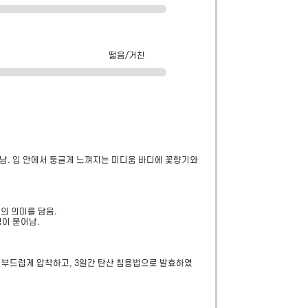
떫음/거친
어남. 입 안에서 둥글게 느껴지는 미디움 바디에 꽃향기와 
의미를 담음.  

성이 묻어남.
며 부드럽게 압착하고, 3일간 탄산 침용법으로 발효하였