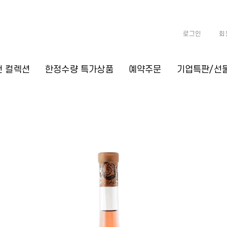
로그인
회
천 컬렉션
한정수량 특가상품
예약주문
기업특판/선