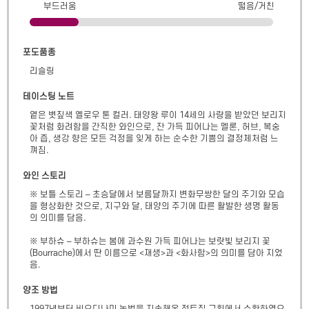
부드러움
떫음/거친
포도품종
리슬링
테이스팅 노트
옅은 볏짚색 옐로우 톤 컬러. 태양왕 루이 14세의 사랑을 받았던 보리지 
꽃처럼 화려함을 간직한 와인으로, 잔 가득 피어나는 멜론, 허브, 복숭
아 즙, 생강 향은 모든 걱정을 잊게 하는 순수한 기쁨의 결정체처럼 느
껴짐.
와인 스토리
※ 보틀 스토리 – 초승달에서 보름달까지 변화무쌍한 달의 주기와 모습
을 형상화한 것으로, 지구와 달, 태양의 주기에 따른 활발한 생명 활동
의 의미를 담음.

※ 부하슈 – 부하슈는 봄에 과수원 가득 피어나는 보랏빛 보리지 꽃
(Bourrache)에서 딴 이름으로 <재생>과 <화사함>의 의미를 담아 지었
음.
양조 방법