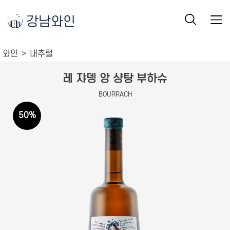
강남와인
와인
내추럴
레 쟈뎅 앙 샹탕 부하슈
BOURRACH
50
%