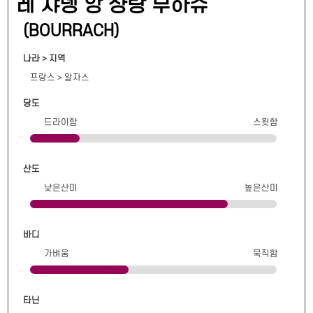
레 쟈뎅 앙 샹탕 부하슈
(
BOURRACH
)
나라 > 지역
프랑스
>
알자스
당도
드라이함
스윗함
산도
낮은산미
높은산미
바디
가벼움
묵직함
타닌