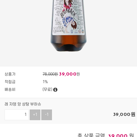
39,000
상품가
78,000원
원
적립금
1%
배송비
(무료)
레 쟈뎅 앙 샹탕 부하슈
39,000
원
+1
-1
총 상품 금액
원
39,000