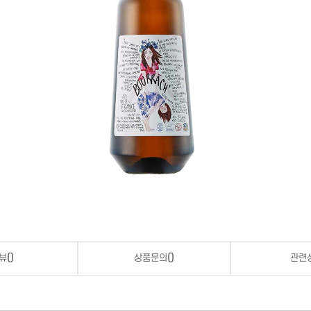
뷰
()
상품문의
()
관련