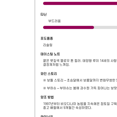
타닌
부드러움
포도품종
리슬링
테이스팅 노트
옅은 볏짚색 옐로우 톤 컬러. 태양왕 루이 14세의 사랑
결정체처럼 느껴짐.
와인 스토리
※ 보틀 스토리 – 초승달에서 보름달까지 변화무쌍한 달
※ 부하슈 – 부하슈는 봄에 과수원 가득 피어나는 보랏빛
양조 방법
1997년부터 비오디나미 농법을 지속해온 점토질 구획
중고 배럴에서 9개월간 숙성하였다.