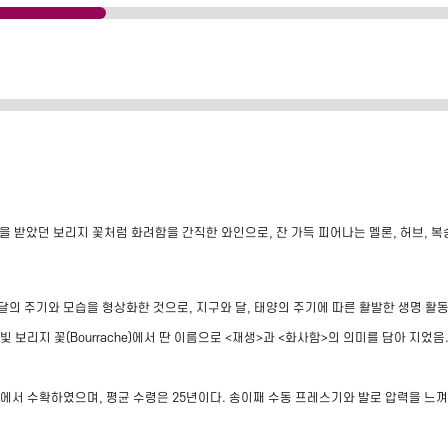
을 받았던 보리지 꽃처럼 화려함을 간직한 와인으로, 잔 가득 피어나는 멜론, 허브, 복숭
의 주기와 모습을 형상화한 것으로, 지구와 달, 태양의 주기에 따른 활발한 생명 활동의
 보리지 꽃(Bourrache)에서 딴 이름으로 <재생>과 <화사함>의 의미를 담아 지었음
에서 수확하였으며, 평균 수령은 25년이다. 송이째 수동 프레스기와 발로 압력을 느껴가