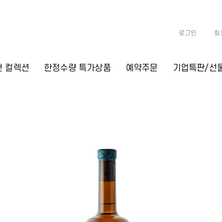
로그인
회
천 컬렉션
한정수량 특가상품
예약주문
기업특판/선