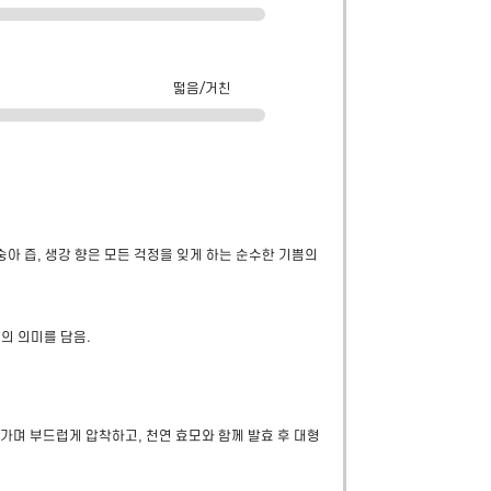
떫음/거친
아 즙, 생강 향은 모든 걱정을 잊게 하는 순수한 기쁨의 
 의미를 담음.

.
며 부드럽게 압착하고, 천연 효모와 함께 발효 후 대형 