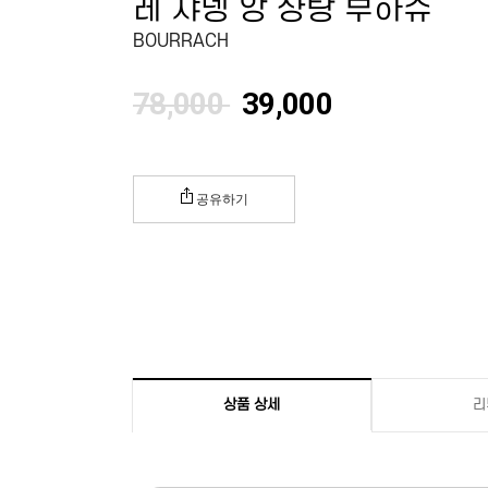
레 쟈뎅 앙 샹탕 부하슈
BOURRACH
78,000
39,000
공유하기
상품 상세
리