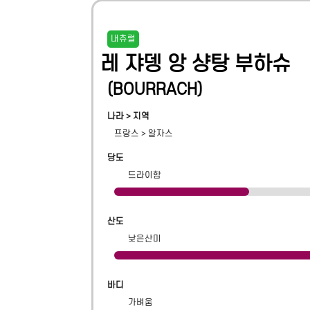
내츄럴
레 쟈뎅 앙 샹탕 부하슈
(
BOURRACH
)
나라 > 지역
프랑스
>
알자스
당도
드라이함
산도
낮은산미
바디
가벼움