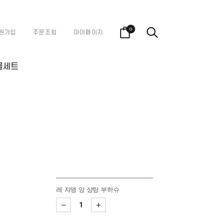
0
원가입
주문조회
마이페이지
물세트
레 쟈뎅 앙 샹탕 부하슈