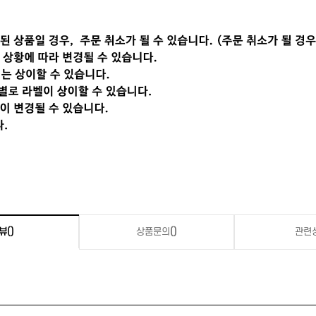
뷰
()
상품문의
()
관련