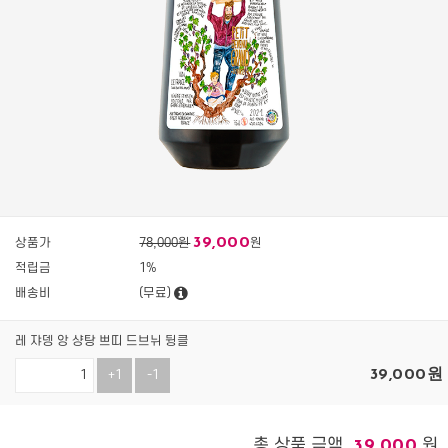
39,000
상품가
78,000원
원
적립금
1%
배송비
(무료)
레 쟈뎅 앙 샹탕 쁘띠 드브뉘 뒹클
39,000
원
+1
-1
총 상품 금액
원
39,000