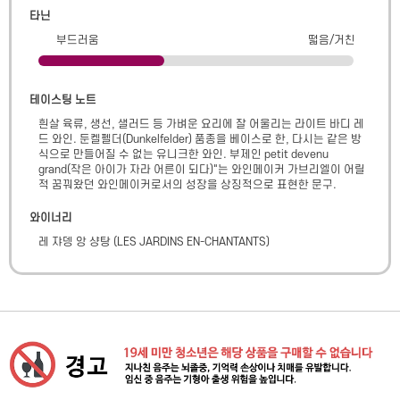
타닌
부드러움
떫음/거친
테이스팅 노트
흰살 육류, 생선, 샐러드 등 가벼운 요리에 잘 어울리는 라이트 바디 레
드 와인. 둔켈펠더(Dunkelfelder) 품종을 베이스로 한, 다시는 같은 방
식으로 만들어질 수 없는 유니크한 와인. 부제인 petit devenu 
grand(작은 아이가 자라 어른이 되다)"는 와인메이커 가브리엘이 어릴 
적 꿈꿔왔던 와인메이커로서의 성장을 상징적으로 표현한 문구.
와이너리
레 쟈뎅 앙 샹탕
(
LES JARDINS EN-CHANTANTS
)