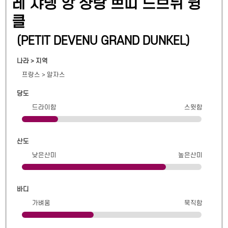
레 쟈뎅 앙 샹탕 쁘띠 드브뉘 뒹
클
(
PETIT DEVENU GRAND DUNKEL
)
나라 > 지역
프랑스
>
알자스
당도
드라이함
스윗함
산도
낮은산미
높은산미
바디
가벼움
묵직함