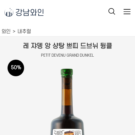
강남와인
와인
내추럴
레 쟈뎅 앙 샹탕 쁘띠 드브뉘 뒹클
PETIT DEVENU GRAND DUNKEL
50
%