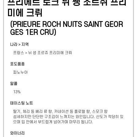
프리에르 로크 뉘 쌩 조르쥐 프리
미에 크뤼
(
PRIEURE ROCH NUITS SAINT GEOR
GES 1ER CRU
)
나라 > 지역
프랑스
> 뉘 생 조르쥬 프리미에 크뤼
포도품종
피노누아
알콜
13
%
테이스팅 노트
딸기, 체리 등 베리 류 향, 카네이션 등 플로럴 향, 스모크 향

섬세하지만 단단한 구조감이 느껴지는 와인입니다. 산도가 적당히 있
으며 입 안에서 부드럽게 넘어가며 마무리 됩니다.
와이너리