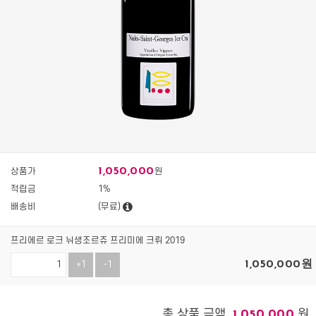
1,050,000
상품가
원
적립금
1%
배송비
(무료)
프리에르 로크 뉘생조르쥬 프리미에 크뤼 2019
1,050,000
원
+1
-1
총 상품 금액
원
1,050,000