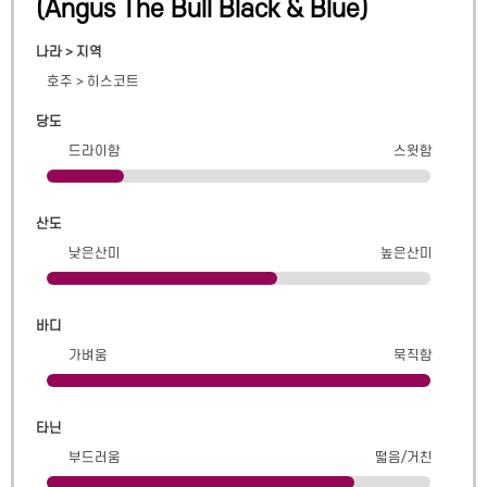
(
Angus The Bull Black & Blue
)
나라 > 지역
호주
>
히스코트
당도
드라이함
스윗함
산도
낮은산미
높은산미
바디
가벼움
묵직함
타닌
부드러움
떫음/거친