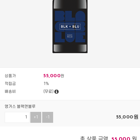
55,000
상품가
원
적립금
1%
배송비
(무료)
앵거스 블랙앤블루
55,000
원
+1
-1
총 상품 금액
원
55,000