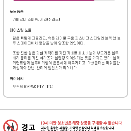
포도품종
카베르네 소비뇽, 시라(쉬라즈)
테이스팅 노트
겉은 까맣게 그을리고, 속은 레어로 구운 피츠버그 스타일의 블랙 앤 블
루 스테이크에서 영감을 받아 양조한 와인이다. 

또한 진한 검은 과실 캐릭터를 가진 카베르네 소비뇽과 부드러운 블루
베리 풍미를 가진 쉬라즈가 블렌딩 되어있다는 뜻을 가지고 있다. 블랙 
커런트향과 블루베리향이 은은하게 어우러지고, 마셨을때는 파워풀한 
과실미와 탄닌, 산미의 밸런스가 뛰어나다.
와이너리
오즈팍
(
OZPAK PTY LTD.
)