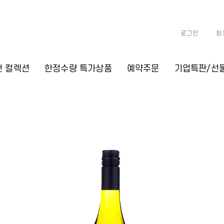
로그인
회
천 컬렉션
한정수량 특가상품
예약주문
기업특판/선