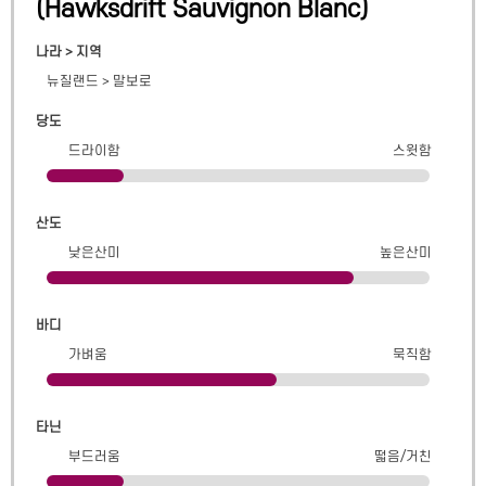
(
Hawksdrift Sauvignon Blanc
)
나라 > 지역
뉴질랜드
>
말보로
당도
드라이함
스윗함
산도
낮은산미
높은산미
바디
가벼움
묵직함
타닌
부드러움
떫음/거친