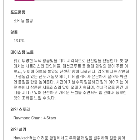
포도품종
소비뇽 블랑
알콜
13.0
%
테이스팅 노트
밝고 투명한 녹색 황금빛을 띠며 시각적으로 신선함을 전달한다. 첫 향
에서는 시트러스와 파인애플, 패션프루트 등 열대 과일의 향이 주를 이
루고, 뒤이어 허브와 풀잎의 신선한 향이 더해진다. 입 안에서는 상큼하
고 생동감 있는 산도가 돋보이며, 미네랄리티가 은은하게 묻어와 와인
의 품질을 한층 높여준다. 시간이 지날수록 깔끔하고 길게 이어지는 여
운 속에서 상큼한 시트러스의 맛이 오래 지속되며, 전체적으로 중간 바
디를 지니고 있어 신선하고 가벼운 느낌을 주면서도 입 안에서 풍부한 
맛의 조화를 느낄 수 있다.
와인 스토리
Raymond Chan : 4 Stars
와인 설명
Hawksdrift는 어려운 환경에서도 우아함과 힘을 발휘하며 길을 찾아 