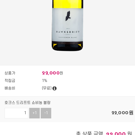
22,000
상품가
원
적립금
1%
배송비
(무료)
호크스 드리프트 쇼비뇽 블랑
22,000
원
+1
-1
총 상품 금액
원
22,000