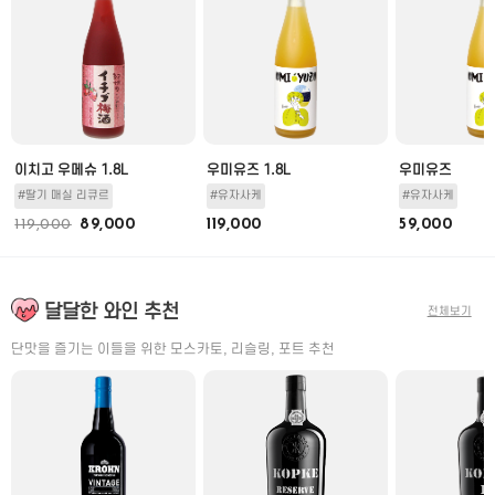
이치고 우메슈 1.8L
우미유즈 1.8L
우미유즈
#딸기 매실 리큐르
#유자사케
#유자사케
119,000
89,000
119,000
59,000
달달한 와인 추천
전체보기
단맛을 즐기는 이들을 위한 모스카토, 리슬링, 포트 추천