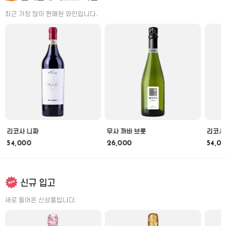
최근 가장 많이 판매된 와인입니다.
리코사 니짜
무사 까바 브룻
리코사
54,000
26,000
54,0
신규 입고
새로 들어온 신상품입니다.