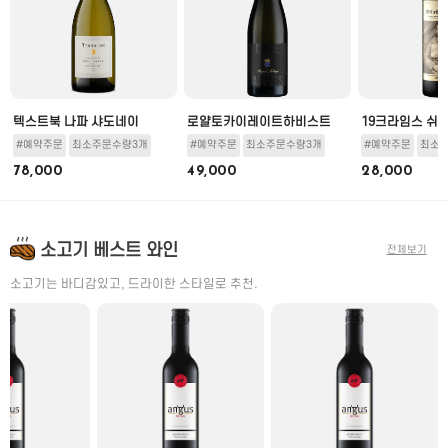
뇽
텍스트북 나파 샤도네이
로얄토카이레이트하비스트
19크라임스 쉬
#예약주문
최소주문수량3개
#예약주문
최소주문수량3개
#예약주문
최소
78,000
49,000
28,000
소고기 베스트 와인
전체보기
소고기는 바디감있고, 드라이한 스타일로 추천.