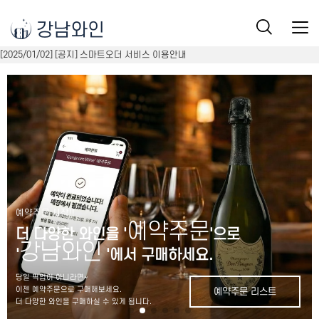
강남와인
[2025/01/02] [공지] 스마트오더 서비스 이용안내
예약주문 시작!!
예약주문
더 다양한 와인을 '
'으로
강남와인
'
'에서 구매하세요.
당일 픽업이 아니라면~
이젠 예약주문으로 구매해보세요.
예약주문 리스트
더 다양한 와인을 구매하실 수 있게 됩니다.