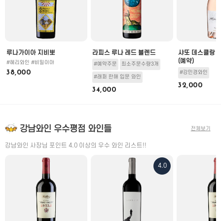
루나가이아 지비뽀
라피스 루나 레드 블렌드
샤또 데스클랑 
(예약)
#혜리와인 #비밀이야
#예약주문
최소주문수량3개
38,000
#강민경와인
#래퍼 한해 입문 와인
32,000
34,000
강남와인 우수평점 와인들
전체보기
강남와인 사장님 포인트 4.0 이상의 우수 와인 리스트!!
4.0