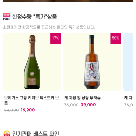
한정수량 "특가"상품
회원에게만 한정적으로 공급하는 온라인 특가상품입니다.
17%
50%
보히가스 그랑 리저브 엑스트라 브
레 쟈뎅 앙 샹탕 부하슈
레 쟈뎅
룻
78,000
39,000
78,0
24,000
19,900
인기판매 베스트 와인