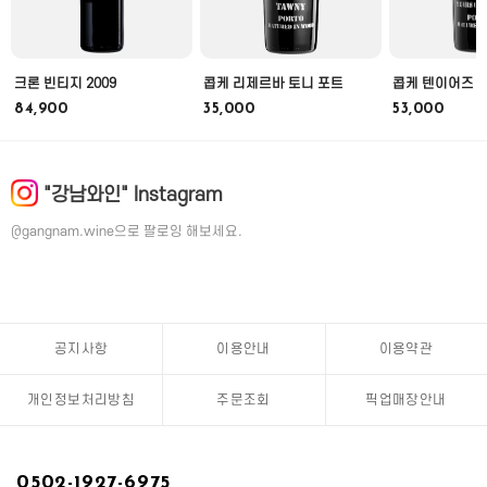
크론 빈티지 2009
콥케 리제르바 토니 포트
콥케 텐이어즈 
84,900
35,000
53,000
"강남와인" Instagram
@gangnam.wine으로 팔로잉 해보세요.
공지사항
이용안내
이용약관
개인정보처리방침
주문조회
픽업매장안내
0502-1927-6975