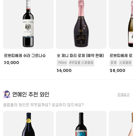
미
르쁘띠베레 쉬라 그르나슈
쏘 제니 파리 로제 (예약 판매)
르쁘띠베레 로제
30,000
750ml
#무알콜 스파클링
로제
스파클링
56,000
28,000
연예인 추천 와인
전체보기
셀럽들의 와인은 무엇일까요? 궁금하지 않으세요?