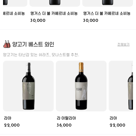
 카베르네 소비뇽
앵거스 더 불 카베르네 소비뇽
앵거스 더 불 카베르네 소비뇽
30,000
30,000
양고기 베스트 와인
전체보기
양고기는 타닌감 있는 쉬라즈, 모나스트렐 추천.
라야
라 아딸라야
라야
22,000
36,000
22,000