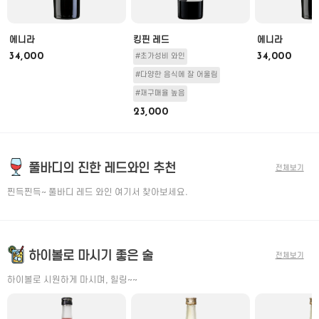
에니라
킹핀 레드
에니라
34,000
34,000
#초가성비 와인
#다양한 음식에 잘 어울림
#재구매율 높음
23,000
풀바디의 진한 레드와인 추천
전체보기
찐득찐득~ 풀바디 레드 와인 여기서 찾아보세요.
하이볼로 마시기 좋은 술
전체보기
하이볼로 시원하게 마시며, 힐링~~