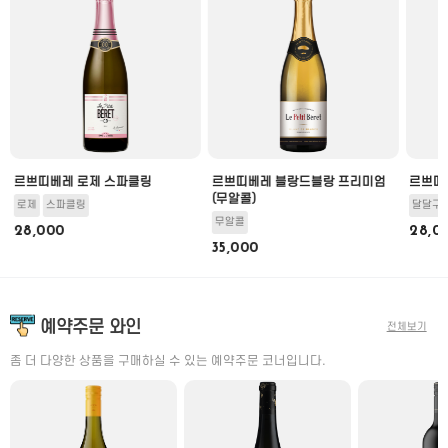
르쁘띠베레 로제 스파클링
르쁘띠베레 블랑드블랑 프리미엄
르쁘띠
(무알콜)
로제
스파클링
달달구
무알콜
28,000
28,0
35,000
예약주문 와인
전체보기
좀 더 다양한 상품을 구매하실 수 있는 예약주문 코너입니다.