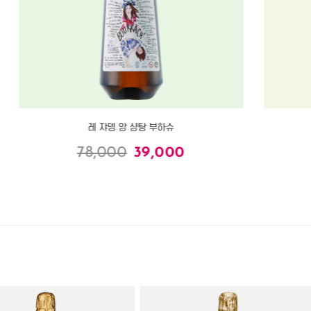
레 쟈뎅 앙 샹탕 부하슈
78,000
39,000