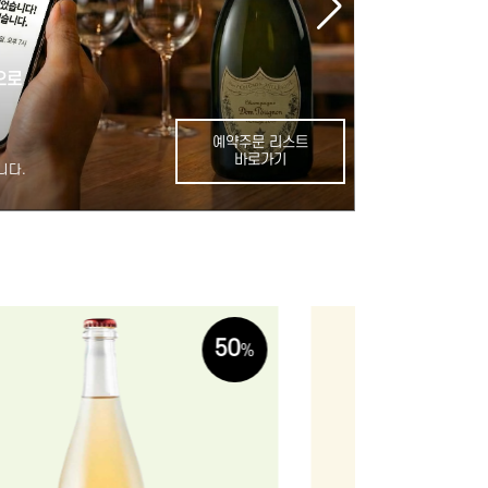
모임자리에서 고르시기
으로
강남와인
'
'
맛있는 와인으로
모임자리에서 와인
예약주문 리스트
음식별/강남주변 
바로가기
니다.
지금 미리 주문하
50
%