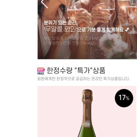
오~ 이거 뭐야? @_@
분위기 있는 순간,
무알콜 와인
'
'으로 기분 좋게 함께해요 💕
부담 없이 즐기는 무알콜 와인으로
더 특별한 시간을 만들어보세요~
한정수량 "특가"상품
회원에게만 한정적으로 공급하는 온라인 특가상품입니다.
50
17
%
%