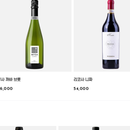
무사 까바 브룻
리코사 니짜
6,000
54,000