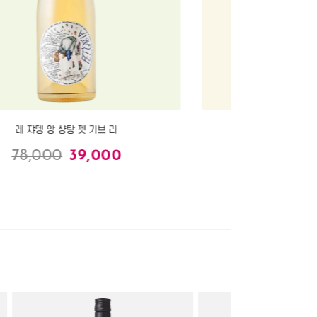
레 쟈뎅 앙 샹탕 펫 가브 라
레 쟈뎅 앙 샹탕
78,000
39,000
78,000