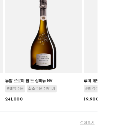
듀발 르로이 팜 드 상파뉴 NV
루이 페드리에 브룻
#예약주문
최소주문수량1개
#예약주문
최소주문수량3
241,000
19,900
전체보기