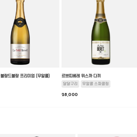
블랑드블랑 프리미엄 (무알콜)
르쁘띠베레 뮈스까 다끼
달달구리
무알콜 스파클링
28,000