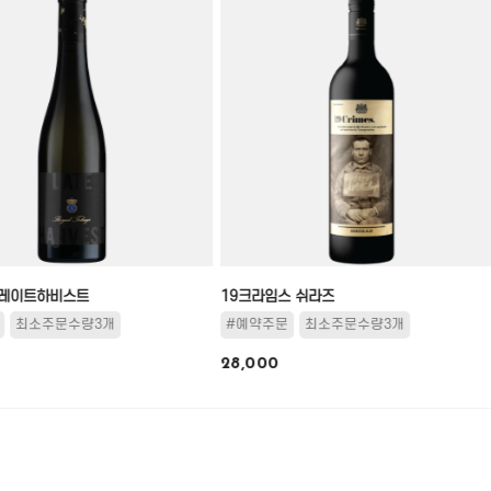
레이트하비스트
19크라임스 쉬라즈
최소주문수량3개
#예약주문
최소주문수량3개
28,000