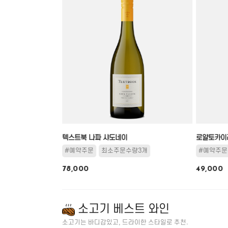
델
텍스트북 나파 샤도네이
로얄토카이
량3개
#예약주문
최소주문수량3개
#예약주문
78,000
49,000
소고기 베스트 와인
소고기는 바디감있고, 드라이한 스타일로 추천.