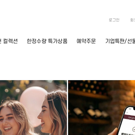
로그인
회
천 컬렉션
한정수량 특가상품
예약주문
기업특판/선