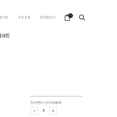
0
원가입
주문조회
마이페이지
물세트
지아콘디 산지오베제