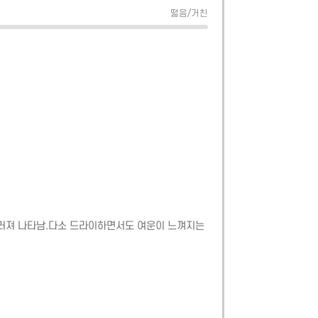
떫음/거친
러져 나타남.다소 드라이하면서도 여운이 느껴지는 