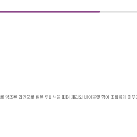
로 양조된 와인으로 짙은 루비색을 띠며 체라와 바이올렛 향이 조화롭게 어우