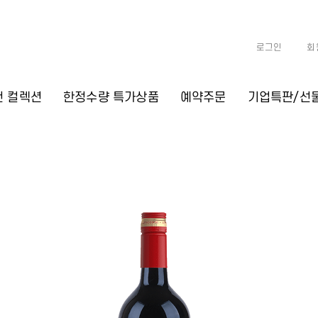
로그인
회
천 컬렉션
한정수량 특가상품
예약주문
기업특판/선