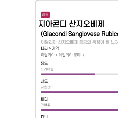
레드
지아콘디 산지오베제
(
Giacondi Sangiovese Rubic
이탈리아 산지오베제 품종의 특징이 잘 느껴
나라 > 지역
이탈리아
>
에밀리아 로마냐
당도
드라이함
산도
낮은산미
바디
가벼움
타닌