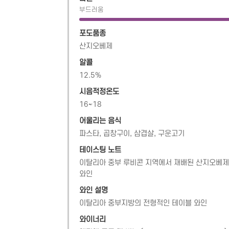
부드러움
포도품종
산지오베제
알콜
12.5
%
시음적정온도
16~18
어울리는 음식
파스타, 곱창구이, 삼겹살, 구운고기
테이스팅 노트
이탈리아 중부 루비콘 지역에서 재배된 산지오베제
와인
와인 설명
이탈리아 중부지방의 전형적인 테이블 와인
와이너리