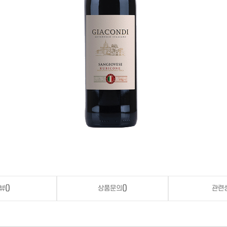
뷰
()
상품문의
()
관련