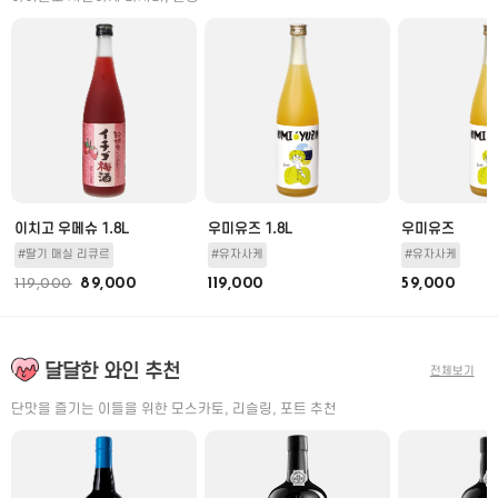
이치고 우메슈 1.8L
우미유즈 1.8L
우미유즈
#딸기 매실 리큐르
#유자사케
#유자사케
119,000
89,000
119,000
59,000
달달한 와인 추천
전체보기
단맛을 즐기는 이들을 위한 모스카토, 리슬링, 포트 추천