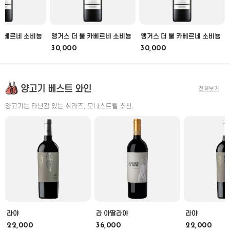
 카베르네 소비뇽
앵거스 더 불 카베르네 소비뇽
앵거스 더 불 카베르네 소비뇽
30,000
30,000
양고기 베스트 와인
전체보기
양고기는 타닌감 있는 쉬라즈, 모나스트렐 추천.
라야
라 아딸라야
라야
22,000
36,000
22,000