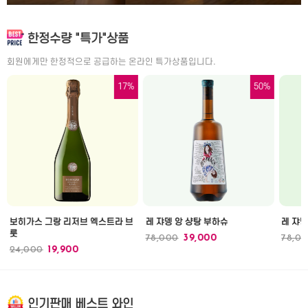
한정수량 "특가"상품
회원에게만 한정적으로 공급하는 온라인 특가상품입니다.
17%
50%
보히가스 그랑 리저브 엑스트라 브
레 쟈뎅 앙 샹탕 부하슈
레 쟈뎅
룻
78,000
39,000
78,0
24,000
19,900
인기판매 베스트 와인