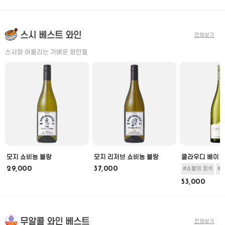
스시 베스트 와인
전체보기
스시와 어울리는 가벼운 와인들
모지 쇼비뇽 블랑
모지 리저브 쇼비뇽 블랑
클라우디 베이 
29,000
37,000
#쇼블의 정석
#
53,000
무알콜 와인 베스트
전체보기