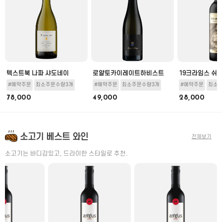
뇽
텍스트북 나파 샤도네이
로얄토카이레이트하비스트
19크라임스 쉬
#예약주문
최소주문수량3개
#예약주문
최소주문수량3개
#예약주문
최소
78,000
49,000
28,000
소고기 베스트 와인
전체보기
소고기는 바디감있고, 드라이한 스타일로 추천.