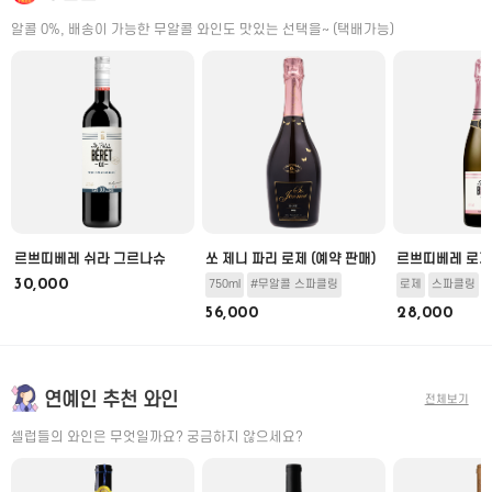
알콜 0%, 배송이 가능한 무알콜 와인도 맛있는 선택을~ (택배가능)
미
르쁘띠베레 쉬라 그르나슈
쏘 제니 파리 로제 (예약 판매)
르쁘띠베레 로제
30,000
750ml
#무알콜 스파클링
로제
스파클링
56,000
28,000
연예인 추천 와인
전체보기
셀럽들의 와인은 무엇일까요? 궁금하지 않으세요?