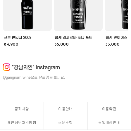
크론 빈티지 2009
콥케 리제르바 토니 포트
콥케 텐이어즈 
84,900
35,000
53,000
"강남와인" Instagram
@gangnam.wine으로 팔로잉 해보세요.
공지사항
이용안내
이용약관
개인정보처리방침
주문조회
픽업매장안내