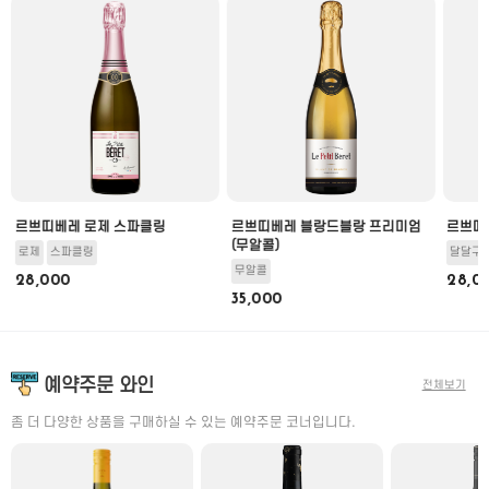
르쁘띠베레 로제 스파클링
르쁘띠베레 블랑드블랑 프리미엄
르쁘띠
(무알콜)
로제
스파클링
달달구
무알콜
28,000
28,0
35,000
예약주문 와인
전체보기
좀 더 다양한 상품을 구매하실 수 있는 예약주문 코너입니다.