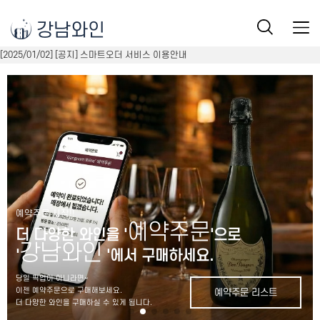
강남와인
[2025/01/02] [공지] 스마트오더 서비스 이용안내
예약주문 시작!!
예약주문
더 다양한 와인을 '
'으로
강남와인
'
'에서 구매하세요.
당일 픽업이 아니라면~
이젠 예약주문으로 구매해보세요.
예약주문 리스트
더 다양한 와인을 구매하실 수 있게 됩니다.