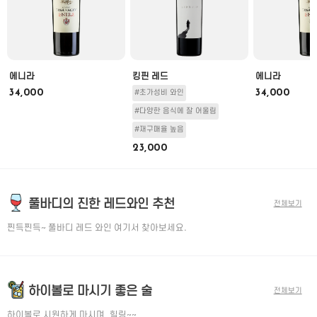
에니라
킹핀 레드
에니라
34,000
34,000
#초가성비 와인
#다양한 음식에 잘 어울림
#재구매율 높음
23,000
풀바디의 진한 레드와인 추천
전체보기
찐득찐득~ 풀바디 레드 와인 여기서 찾아보세요.
하이볼로 마시기 좋은 술
전체보기
하이볼로 시원하게 마시며, 힐링~~