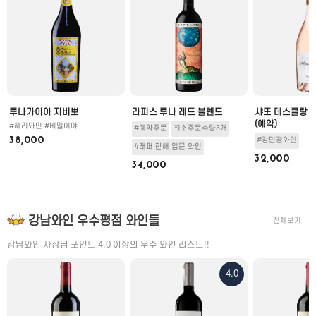
루나가이아 지비뽀
라피스 루나 레드 블렌드
샤또 데스클랑 
(예약)
#혜리와인 #비밀이야
#예약주문
최소주문수량3개
38,000
#강민경와인
#래퍼 한해 입문 와인
32,000
34,000
강남와인 우수평점 와인들
전체보기
강남와인 사장님 포인트 4.0 이상의 우수 와인 리스트!!
4.0