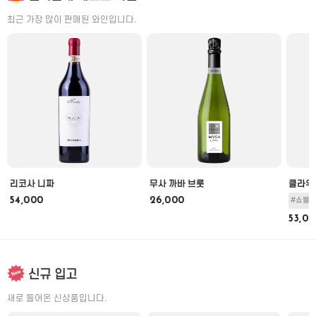
최근 가장 많이 판매된 와인입니다.
리코사 니짜
무사 까바 브룻
클라우
54,000
26,000
#쇼블의
53,0
신규 입고
새로 들어온 신상품입니다.