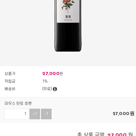
27,000
상품가
원
적립금
1%
배송비
(무료)
라우스 틴토 호벤
27,000
원
+1
-1
총 상품 금액
원
27,000