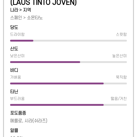
(
LAUS TINTO JOVEN
)
나라 > 지역
스페인
>
소몬타노
당도
드라이함
스윗함
산도
낮은산미
높은산미
바디
가벼움
묵직함
타닌
부드러움
떫음/거친
포도품종
메를로, 시라(쉬라즈)
알콜