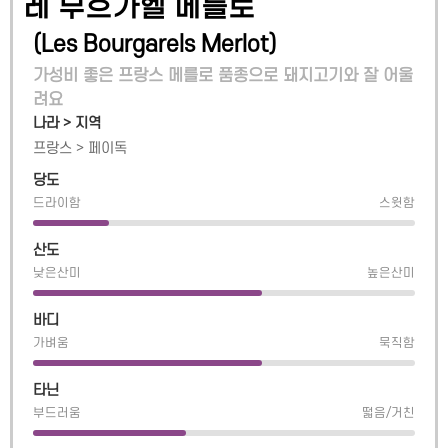
레 부흐가헬 메를로
(
Les Bourgarels Merlot
)
가성비 좋은 프랑스 메를로 품종으로 돼지고기와 잘 어울
려요
나라 > 지역
프랑스
>
페이독
당도
드라이함
스윗함
산도
낮은산미
높은산미
바디
가벼움
묵직함
타닌
부드러움
떫음/거친