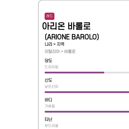
레드
아리온 바롤로
(
ARIONE BAROLO
)
나라 > 지역
이탈리아
>
바롤로
당도
드라이함
산도
낮은산미
바디
가벼움
타닌
부드러움