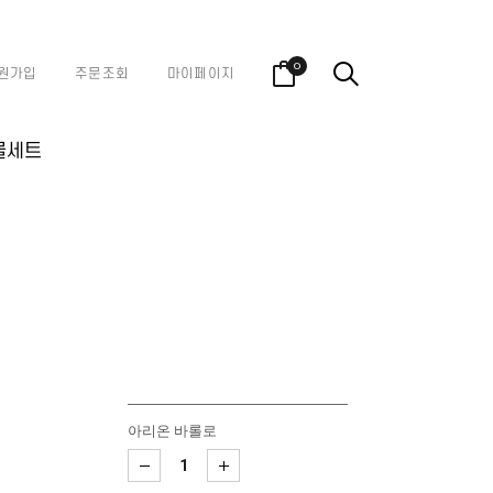
0
원가입
주문조회
마이페이지
물세트
아리온 바롤로