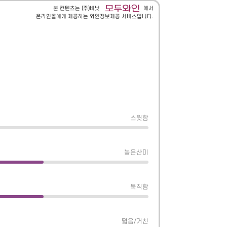
본 컨텐츠는 (주)비닛
에서
온라인몰에게 제공하는 와인정보제공 서비스입니다.
스윗함
높은산미
묵직함
떫음/거친