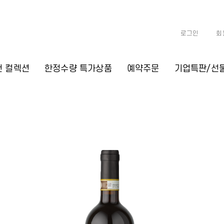
로그인
회
천 컬렉션
한정수량 특가상품
예약주문
기업특판/선