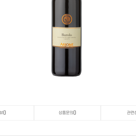
뷰
()
상품문의
()
관련