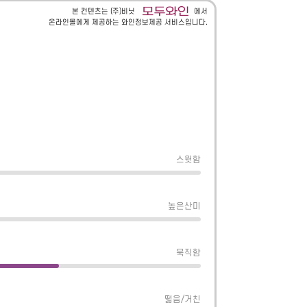
본 컨텐츠는 (주)비닛
에서
온라인몰에게 제공하는 와인정보제공 서비스입니다.
스윗함
높은산미
묵직함
떫음/거친