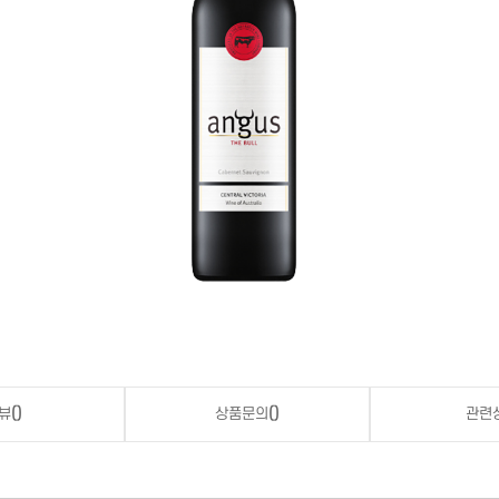
뷰
()
상품문의
()
관련