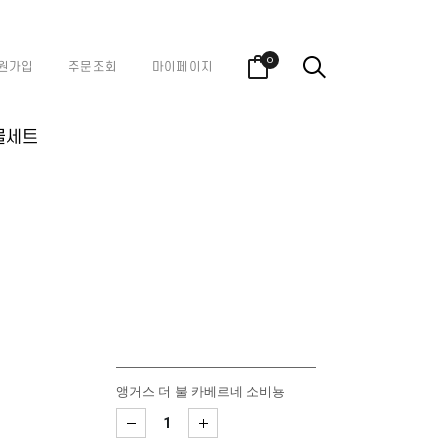
0
원가입
주문조회
마이페이지
물세트
앵거스 더 불 카베르네 소비뇽