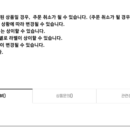
뷰
()
상품문의
()
관련