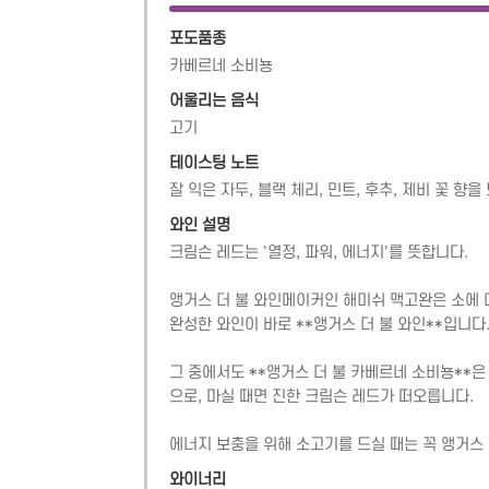
포도품종
카베르네 소비뇽
어울리는 음식
고기
테이스팅 노트
잘 익은 자두, 블랙 체리, 민트, 후추, 제비 꽃 향
와인 설명
크림슨 레드는 '열정, 파워, 에너지'를 뜻합니다.

앵거스 더 불 와인메이커인 해미쉬 맥고완은 소에 
완성한 와인이 바로 **앵거스 더 불 와인**입니다.
그 중에서도 **앵거스 더 불 카베르네 소비뇽**은
으로, 마실 때면 진한 크림슨 레드가 떠오릅니다.

에너지 보충을 위해 소고기를 드실 때는 꼭 앵거스
와이너리