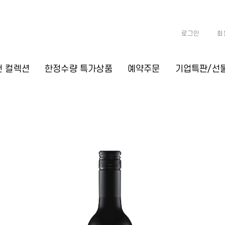
로그인
회
천 컬렉션
한정수량 특가상품
예약주문
기업특판/선