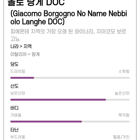
올로 랑게 DOC
(
Giacomo Borgogno No Name Nebbi
olo Langhe DOC
)
피에몬테 지역의 가장 오래 된 와이너리, 지아코모 보르
고뇨
나라 > 지역
이탈리아
>
랑게
당도
드라이함
스윗함
산도
낮은산미
높은산미
바디
가벼움
묵직함
타닌
부드러움
떫음/거친