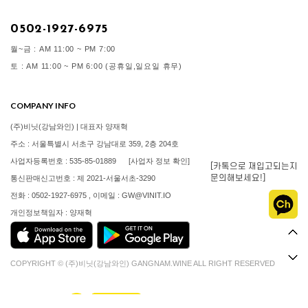
0502-1927-6975
월~금 : AM 11:00 ~ PM 7:00
토 : AM 11:00 ~ PM 6:00 (공휴일,일요일 휴무)
COMPANY INFO
(주)비닛(강남와인) | 대표자 양재혁
주소 : 서울특별시 서초구 강남대로 359, 2층 204호
사업자등록번호 : 535-85-01889
[사업자 정보 확인]
[카톡으로 재입고되는지
문의해보세요!]
통신판매신고번호 : 제 2021-서울서초-3290
전화 : 0502-1927-6975 , 이메일 : GW@VINIT.IO
개인정보책임자 : 양재혁
COPYRIGHT © (주)비닛(강남와인) GANGNAM.WINE ALL RIGHT RESERVED