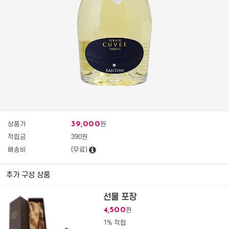
39,000
상품가
원
적립금
390원
배송비
(무료)
추가 구성 상품
선물 포장
4,500
원
1% 적립