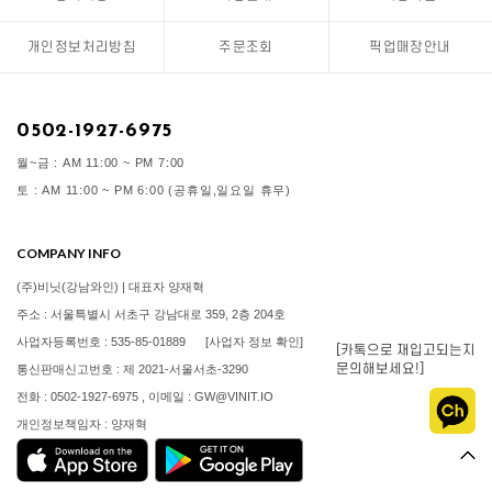
개인정보처리방침
주문조회
픽업매장안내
0502-1927-6975
월~금 : AM 11:00 ~ PM 7:00
토 : AM 11:00 ~ PM 6:00 (공휴일,일요일 휴무)
COMPANY INFO
(주)비닛(강남와인) | 대표자 양재혁
주소 : 서울특별시 서초구 강남대로 359, 2층 204호
사업자등록번호 : 535-85-01889
[사업자 정보 확인]
[카톡으로 재입고되는지
문의해보세요!]
통신판매신고번호 : 제 2021-서울서초-3290
전화 : 0502-1927-6975 , 이메일 : GW@VINIT.IO
개인정보책임자 : 양재혁