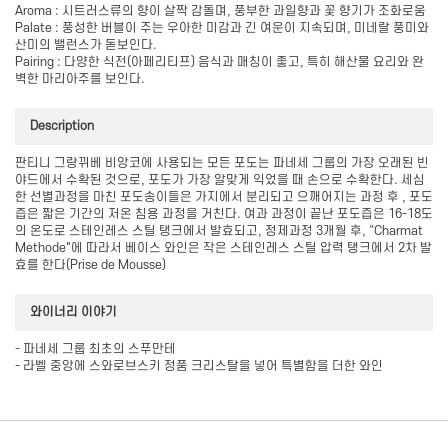
Aroma : 시트러스류의 향이 살짝 감돌며, 풍부한 과일향과 꽃 향기가 조화로움
Palate : 풍성한 버블이 주는 우아한 미감과 긴 여운이 지속되며, 미네랄 풍미와
산미의 밸런스가 돋보인다.
Pairing : 다양한 식전(아페리티프) 음식과 매칭이 좋고, 특히 해산물 요리와 완
벽한 마리아주를 보인다.
Description
판티니 그랑뀌베 비앙코에 사용되는 모든 포도는 파네세 그룹의 가장 오래된 빈
야드에서 수확된 것으로, 포도가 가장 알맞게 익었을 때 손으로 수확한다. 세심
한 선별과정을 마친 포도송이들은 가지에서 분리되고 으깨어지는 과정 후 , 포도
즙은 짧은 기간의 저온 침용 과정을 거친다. 여과 과정이 끝난 포도즙은 16-18도
의 온도로 스테인레스 스틸 탱크에서 발효되고, 정제과정 3개월 후, “Charmat
Methode"에 따라서 베이스 와인은 작은 스테인레스 스틸 압력 탱크에서 2차 발
효를 한다(Prise de Mousse)
와이너리 이야기
- 파네세 그룹 최초의 스푸만테
- 라벨 중앙에 스와로브스키 정품 크리스탈을 넣어 특별함을 더한 와인