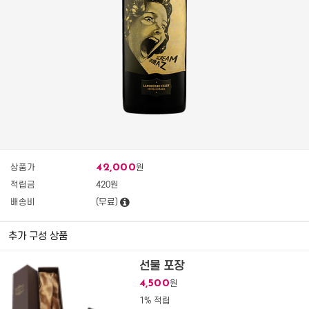
42,000
상품가
원
적립금
420원
배송비
(무료)
추가 구성 상품
선물 포장
4,500
원
1% 적립