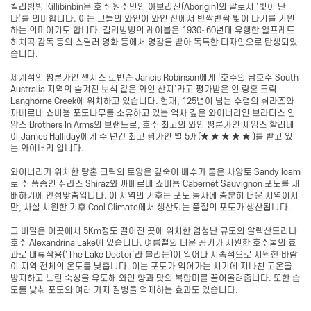
킬리빙빙 Killibinbin은 호주 원주민인 아보리진(Aborigin)의 말로서 ‘빛이 난
다’를 의미합니다. 이는 그들의 와인이 와인 잔에서 반짝반짝 빛이 나기를 기원
하는 의미이기도 합니다. 킬리빙빙의 레이블은 1930~60년대 유행한 알프레드
히치콕 감독 등의 스릴러 영화 등에서 영감을 받아 독특한 디자인으로 탄생되었
습니다.
세계적인 평론가인 젠시스 로빈슨 Jancis Robinson에게 ‘호주의 남호주 South
Australia 지역의 숨겨진 보석 같은 와인 산지’라고 평가받은 인 랑혼 크릭
Langhorne Creek에 위치하고 있습니다. 현재, 125년이 넘는 수령의 쉬라즈와
까베르네 쇼비뇽 포도나무를 소유하고 있는 역사 깊은 와이너리인 브라더스 인
암즈 Brothers In Arms의 브랜드로, 호주 최고의 와인 평론가인 제임스 할러데
이 James Halliday에게 수 년간 최고 평가인 별 5개(★ ★ ★ ★ ★ )를 받고 있
는 와이너리 입니다.
와이너리가 위치한 랑혼 크릭의 토양은 깊숙이 배수가 좋은 사양토 Sandy loam
로 주 품종인 쉬라즈 Shiraz와 까베르네 쇼비뇽 Cabernet Sauvignon 포도를 재
배하기에 안성맞춤입니다. 이 지역의 기후는 포도 농사에 충분히 더운 지역이지
만, 사실 시원한 기후 Cool Climate에서 생산되는 품질의 포도가 생산됩니다.
그 비밀은 이곳에서 5Km정도 떨어진 곳에 위치한 엄청난 규모의 알렉산드리나
호수 Alexandrina Lake에 있습니다. 여름철의 더운 공기가 시원한 호수물의 효
과로 대류작용(‘The Lake Doctor’라 불리는)이 일어나 지속적으로 시원한 바람
이 지역 전체의 온도를 낮춥니다. 이는 포도가 익어가는 시기에 지나친 고온을
방지하고 느린 숙성을 유도해 와인 향과 맛의 복합미를 끌어올려줍니다. 또한 습
도를 낮춰 포도의 여러 가지 질병을 억제하는 효과도 있습니다.