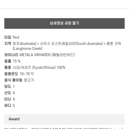
상세정보 새창 열기
타입
Red
지역
호주(Australia) > 사우스 오스트레일리아(South Australia) > 랭혼 크릭
(Langhorne Creek)
와이너리
METALA VINYARDS [메탈라빈야드]
알콜
15 %
품종
시라/쉬라즈 (Syrah/Shiraz) 100%
음용온도
16~18 ℃
음식 페어링
양고기
당도
1
산도
4
타닌
4
바디
5
Award