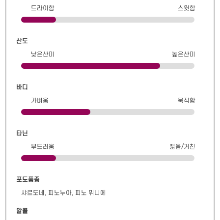
드라이함
스윗함
산도
낮은산미
높은산미
바디
가벼움
묵직함
타닌
부드러움
떫음/거친
포도품종
샤르도네, 피노누아, 피노 뮈니에
알콜