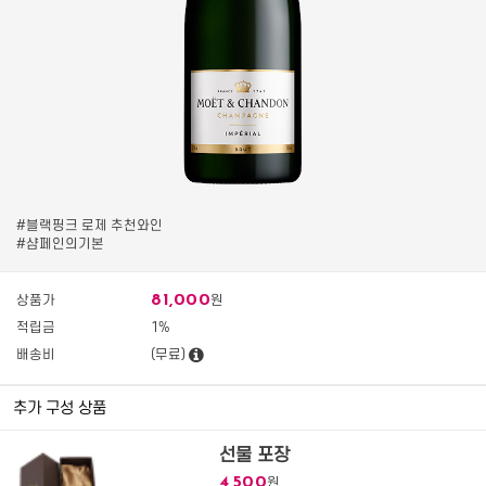
#블랙핑크 로제 추천와인
#샴페인의기본
81,000
상품가
원
적립금
1%
배송비
(무료)
추가 구성 상품
선물 포장
4,500
원