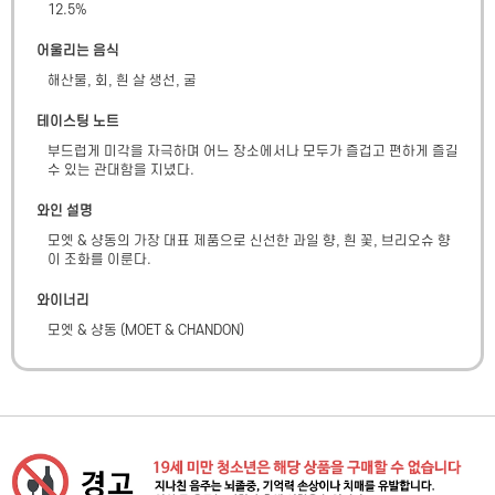
12.5
%
어울리는 음식
해산물, 회, 흰 살 생선, 굴
테이스팅 노트
부드럽게 미각을 자극하며 어느 장소에서나 모두가 즐겁고 편하게 즐길 
수 있는 관대함을 지녔다.
와인 설명
모엣 & 샹동의 가장 대표 제품으로 신선한 과일 향, 흰 꽃, 브리오슈 향
이 조화를 이룬다.
와이너리
모엣 & 샹동
(
MOET & CHANDON
)