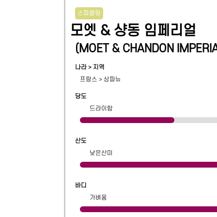
스파클링
모엣 & 샹동 임페리얼
(
MOET & CHANDON IMPERI
나라 > 지역
프랑스
>
상파뉴
당도
드라이함
산도
낮은산미
바디
가벼움