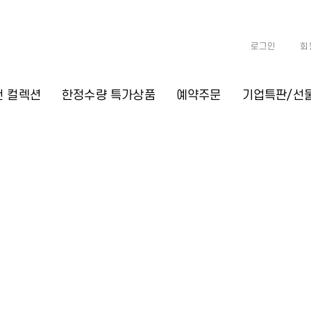
로그인
회
천 컬렉션
한정수량 특가상품
예약주문
기업특판/선