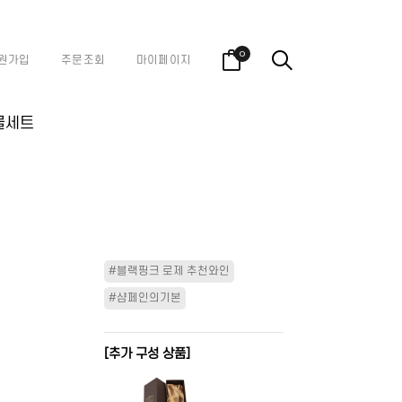
0
원가입
주문조회
마이페이지
물세트
#블랙핑크 로제 추천와인
#샴페인의기본
[추가 구성 상품]