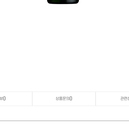
뷰
()
상품문의
()
관련