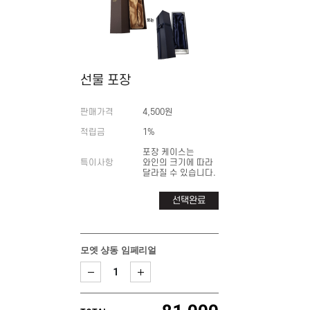
선물 포장
판매가격
4,500원
적립금
1%
포장 케이스는
특이사항
와인의 크기에 따라
달라질 수 있습니다.
선택완료
모엣 샹동 임페리얼