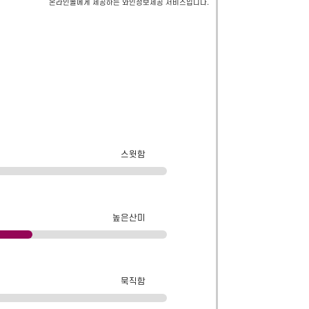
온라인몰에게 제공하는 와인정보제공 서비스입니다.
스윗함
높은산미
묵직함