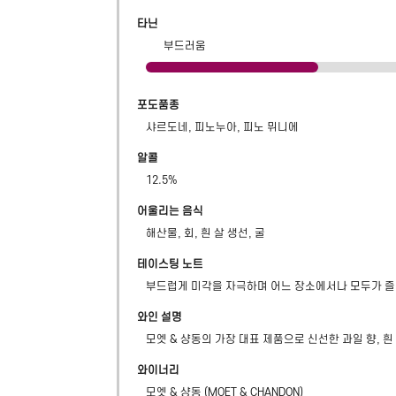
타닌
부드러움
포도품종
샤르도네, 피노누아, 피노 뮈니에
알콜
12.5
%
어울리는 음식
해산물, 회, 흰 살 생선, 굴
테이스팅 노트
부드럽게 미각을 자극하며 어느 장소에서나 모두가 즐
와인 설명
모엣 & 샹동의 가장 대표 제품으로 신선한 과일 향, 흰
와이너리
모엣 & 샹동
(
MOET & CHANDON
)