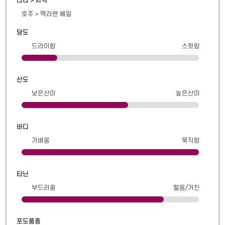
나라 > 지역
호주
>
맥라렌 베일
당도
드라이함
스윗함
산도
낮은산미
높은산미
바디
가벼움
묵직함
타닌
부드러움
떫음/거친
포도품종