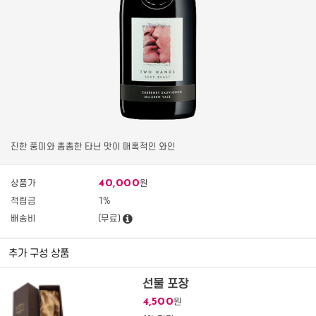
진한 풍미와 촘촘한 타닌 맛이 매혹적인 와인
40,000
상품가
원
적립금
1%
배송비
(무료)
추가 구성 상품
선물 포장
4,500
원