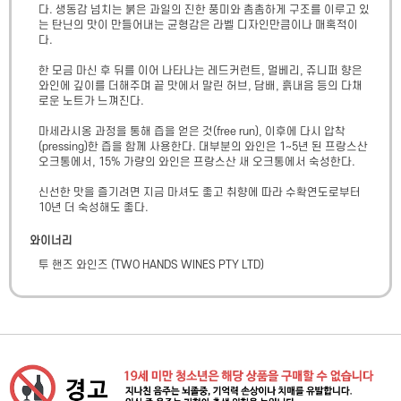
다. 생동감 넘치는 붉은 과일의 진한 풍미와 촘촘하게 구조를 이루고 있
는 탄닌의 맛이 만들어내는 균형감은 라벨 디자인만큼이나 매혹적이
다.

한 모금 마신 후 뒤를 이어 나타나는 레드커런트, 멀베리, 쥬니퍼 향은 
와인에 깊이를 더해주며 끝 맛에서 말린 허브, 담배, 흙내음 등의 다채
로운 노트가 느껴진다. 

마세라시옹 과정을 통해 즙을 얻은 것(free run), 이후에 다시 압착
(pressing)한 즙을 함께 사용한다. 대부분의 와인은 1~5년 된 프랑스산 
오크통에서, 15% 가량의 와인은 프랑스산 새 오크통에서 숙성한다. 

신선한 맛을 즐기려면 지금 마셔도 좋고 취향에 따라 수확연도로부터 
10년 더 숙성해도 좋다.
와이너리
투 핸즈 와인즈
(
TWO HANDS WINES PTY LTD
)