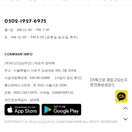
0502-1927-6975
월~금 : AM 11:00 ~ PM 7:00
토 : AM 11:00 ~ PM 6:00 (공휴일,일요일 휴무)
COMPANY INFO
(주)비닛(강남와인) | 대표자 양재혁
주소 : 서울특별시 서초구 강남대로 359, 2층 204호
사업자등록번호 : 535-85-01889
[사업자 정보 확인]
[카톡으로 재입고되는지
문의해보세요!]
통신판매신고번호 : 제 2021-서울서초-3290
전화 : 0502-1927-6975 , 이메일 : GW@VINIT.IO
개인정보책임자 : 양재혁
COPYRIGHT © (주)비닛(강남와인) GANGNAM.WINE ALL RIGHT RESERVED