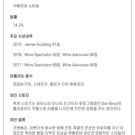
카베르네 소비뇽
알콜
14.2
%
주요 수상내역
2019 : James Suckling 91점

2018 : Wine Spectator 92점, Wine Advocate 90점

2017 : Wine Spectator 89점, Wine Advocate 90점
어울리는 음식
양갈비구이, 스테이크, 풍미가 진한 육류요리
와인 스토리
픽쳐 시리즈는 와이너리 오너의 친구이자 포토그래퍼인 Don Brice의 
폴라로이드 작품으로 라벨을 디자인해 잔잔한 감동을 주는 와인이다.
와인 설명
크랜베리, 라벤더의 화사한 향에 민트 계열의 은은한 아로마를 지닌 이 
와인은 맥라렌 베일 지역의 최상급 까베르네 와인의 모범적인 스타일이