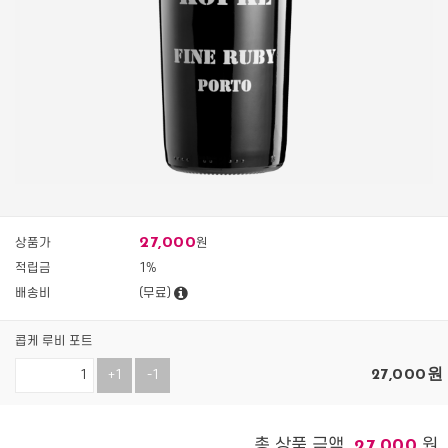
27,000
상품가
원
적립금
1%
배송비
(무료)
콥케 루비 포트
27,000
원
+1
-1
총 상품 금액
원
27,000