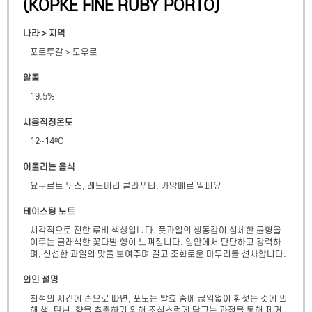
(
KOPKE FINE RUBY PORTO
)
나라 > 지역
포르투갈
>
도우로
알콜
19.5
%
시음적정온도
12~14ºC
어울리는 음식
요구르트 무스, 레드베리 클라푸티, 카망베르 밀페유
테이스팅 노트
시각적으로 진한 루비 색상입니다. 풋과일의 생동감이 섬세한 균형을 
이루는 클래식한 꽃다발 향이 느껴집니다. 입안에서 단단하고 강력하
며, 신선한 과일의 맛을 보여주며 길고 조화로운 마무리를 선사합니다.
와인 설명
최적의 시간에 손으로 따면, 포도는 발효 중에 끊임없이 휘젓는 것에 의
해 색, 탄닌, 향을 추출하기 위해 조심스럽게 담그는 과정을 통해 제거