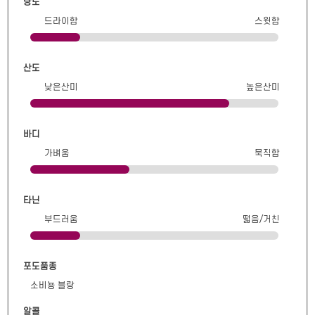
당도
드라이함
스윗함
산도
낮은산미
높은산미
바디
가벼움
묵직함
타닌
부드러움
떫음/거친
포도품종
소비뇽 블랑
알콜