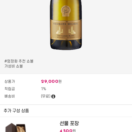
#엄정화 추천 쇼블
가성비 쇼블
29,000
상품가
원
적립금
1%
배송비
(무료)
추가 구성 상품
선물 포장
4,500
원