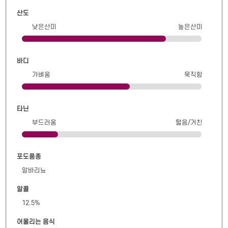
산도
낮은산미
높은산미
바디
가벼움
묵직함
타닌
부드러움
떫음/거친
포도품종
알바리뇨
알콜
12.5
%
어울리는 음식