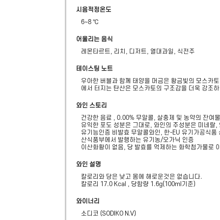
시음적정온도
6~8 ℃
어울리는 음식
레몬타르트, 리치, 디저트, 열대과일, 식전주
테이스팅 노트
우아한 버블과 함께 태양을 머금은 황금빛의 모스카토 
에서 터지는 탄산은 모스카토의 구조감을 더욱 강조하고
와인 스토리
건강한 음료 , 0.00% 무알콜, 살충제 및 농약의 잔
유익한 포도 성분은 그대로, 와인의 주성분은 미네랄,
유기능인증 비발효 무알콜와인, 한-EU 유기가공식품 
산식품부에서 발행하는 유기농/오가닉 인증

이산화황이 없음, 당 발효를 억제하는 화학첨가물로 
와인 설명
칼로리와 당은 낮고 몸에 해로운것은 없습니다.

칼로리 17.0 Kcal , 당함량 1.6g(100ml기준)
와이너리
소디코
(
SODIKO N.V
)