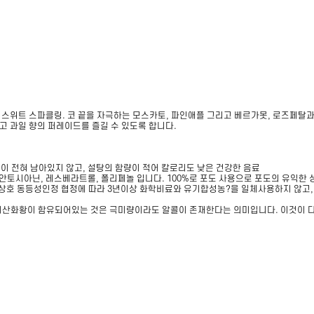
스위트 스파클링. 코 끝을 자극하는 모스카토, 파인애플 그리고 베르가못, 로즈페탈과
 과일 향의 퍼레이드를 즐길 수 있도록 합니다.
여물이 전혀 남아있지 않고, 설탕의 함량이 적어 칼로리도 낮은 건강한 음료

 안토시아닌, 레스베라트롤, 폴리페놀 입니다. 100%로 포도 사용으로 포도의 유익한 
상호 동등성인정 협정에 따라 3년이상 화학비료와 유기합성농?을 일체사용하지 않고, 
이산화황이 함유되어있는 것은 극미량이라도 알콜이 존재한다는 의미입니다. 이것이 