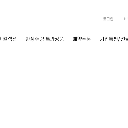
로그인
회
천 컬렉션
한정수량 특가상품
예약주문
기업특판/선