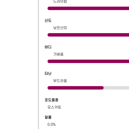
드라이함
산도
낮은산미
바디
가벼움
타닌
부드러움
포도품종
모스카토
알콜
0.0
%