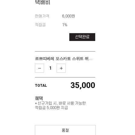
택배비
판매가격
6,000원
적립금
1%
선택완료
르쁘띠베레 모스카토 스위트 뮈스까 두 스파클링
35,000
TOTAL
혜택
* 신규가입 시, 바로 사용 가능한
적립금 5,000원 지급
품절