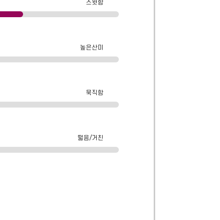
스윗함
높은산미
묵직함
떫음/거친