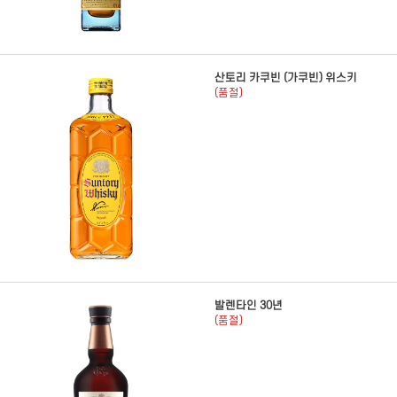
산토리 카쿠빈 (가쿠빈) 위스키
(품절)
발렌타인 30년
(품절)