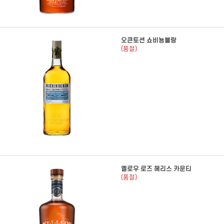
오큰토션 쇼비뇽블랑
(품절)
옐로우 로즈 헤리스 카운티
(품절)