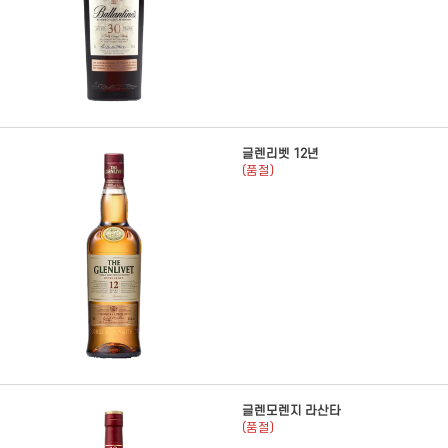
글렌리벳 12년
(품절)
글렌모렌지 라산타
(품절)