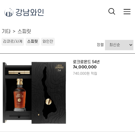
강남와인
기타
스피릿
리큐르/사케
스피릿
와인잔
정렬
로크로몬드 54년
74,000,000
740,000원 적립