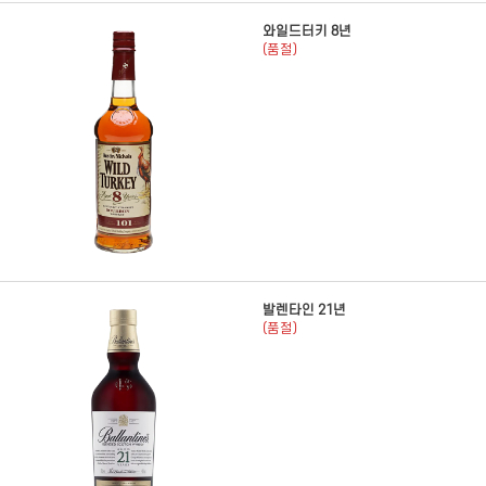
와일드터키 8년
(품절)
발렌타인 21년
(품절)