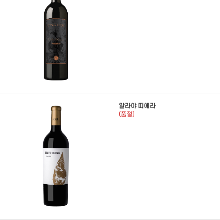
알라야 띠에라
(품절)