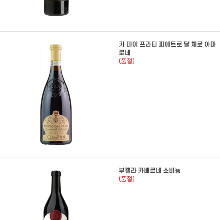
카 데이 프라티 피에트로 달 체로 아마
로네
(품절)
부켈라 카베르네 소비뇽
(품절)