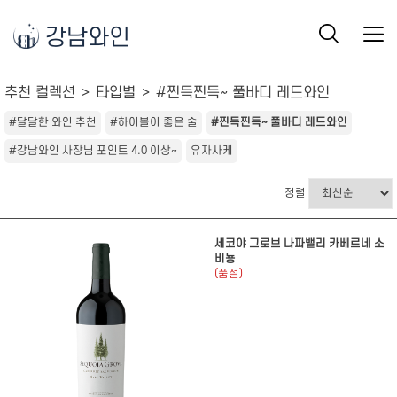
강남와인
추천 컬렉션
타입별
#찐득찐득~ 풀바디 레드와인
#달달한 와인 추천
#하이볼이 좋은 술
#찐득찐득~ 풀바디 레드와인
#강남와인 사장님 포인트 4.0 이상~
유자사케
정렬
세코야 그로브 나파밸리 카베르네 소
비뇽
(품절)