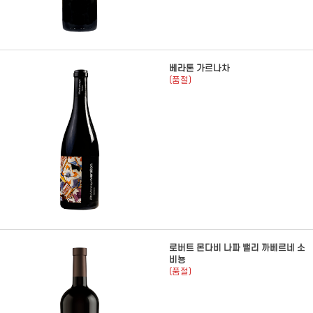
베라톤 가르나차
(품절)
로버트 몬다비 나파 밸리 까베르네 소
비뇽
(품절)