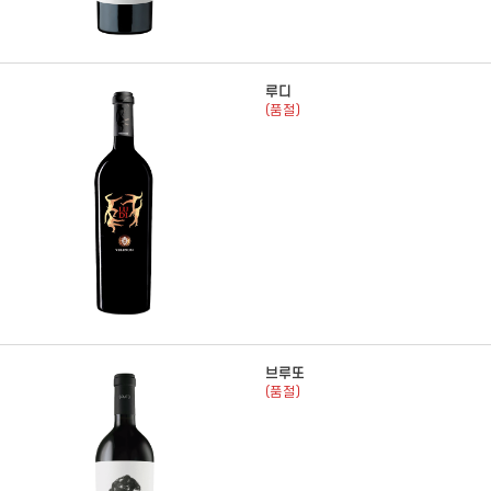
루디
(품절)
브루또
(품절)