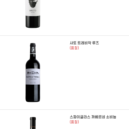
샤또 트레비악 루즈
(품절)
스파이글라스 까베르네 소비뇽
(품절)