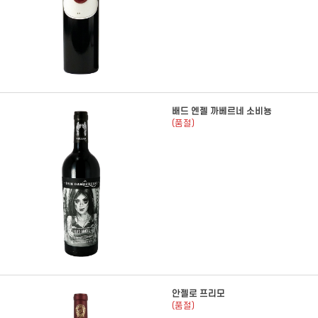
배드 엔젤 까베르네 소비뇽
(품절)
안젤로 프리모
(품절)