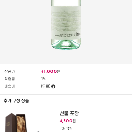
41,000
상품가
원
적립금
1%
배송비
(무료)
추가 구성 상품
선물 포장
4,500
원
1% 적립