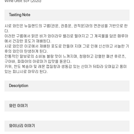
Wine Orbit 93+ (2020)
Tasting Note
시로 와인은 뉴질랜드의 구름(권운, 권층운, 권적운)과의 연관성을 기반으로 한
다.
이러한 구름에서 맑은 비가 와이라우 밸리로 떨어지고 그 계곡물을 담은 떼루아
에서 건강한 포도가 재배된다.
시로 와인은 이곳에서 재배된 포도로 만들어 지며 그로 인해 신선하고 서늘한 기
후의 와인이 탄생하게 된다.
전통적인 말보로의 소비뇽 블랑 맛이 느껴지며, 청량하고 강렬한 패션 후르츠,
구아바, 파파야의 아로마가 입맛을 돋운다.
키위, 천도 복숭아 및 레몬 껍질향과 생동감 있는 산미가 뒤따라 오며길고 풍미
있는 피니시로 마무리 된다.
Description
와인 이야기
와이너리 이야기