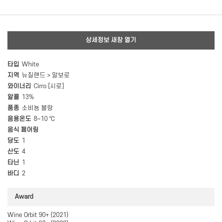
상세정보 새창 열기
타입
White
지역
뉴질랜드 > 말보로
와이너리
Cirro [시로]
알콜
13%
품종
소비뇽 블랑
음용온도
8~10 ℃
음식 페어링
당도
1
산도
4
타닌
1
바디
2
Award
Wine Orbit 90+ (2021)