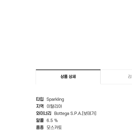
상품 상세
리
타입
Sparkling
지역
이탈리아
와이너리
Bottega S.P.A.[보테가]
알콜
6.5 %
품종
모스카토