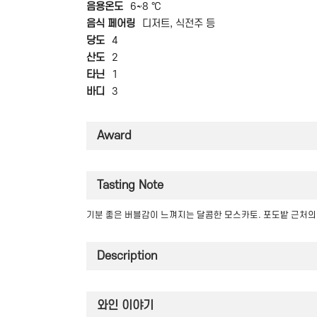
음용온도
6~8 ℃
음식 페어링
디저트, 식전주 등
당도
4
산도
2
타닌
1
바디
3
Award
Tasting Note
기분 좋은 버블감이 느껴지는 달콤한 모스카토. 포도밭 근처의
Description
와인 이야기