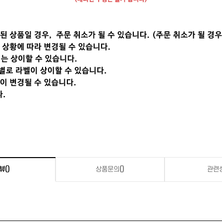
뷰
()
상품문의
()
관련