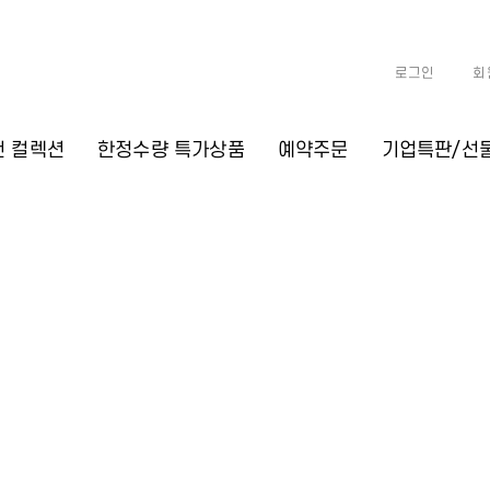
로그인
회
천 컬렉션
한정수량 특가상품
예약주문
기업특판/선