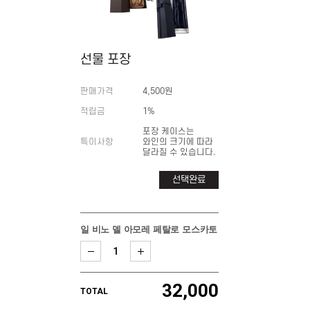
선물 포장
판매가격
4,500원
적립금
1%
포장 케이스는
특이사항
와인의 크기에 따라
달라질 수 있습니다.
선택완료
일 비노 델 아모레 페탈로 모스카토
32,000
TOTAL