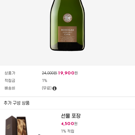
19,900
상품가
24,000원
원
적립금
1%
배송비
(무료)
추가 구성 상품
선물 포장
4,500
원
1% 적립