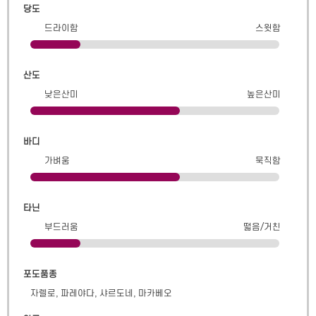
당도
드라이함
스윗함
산도
낮은산미
높은산미
바디
가벼움
묵직함
타닌
부드러움
떫음/거친
포도품종
자렐로, 파레야다, 샤르도네, 마카베오