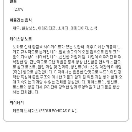
알콜
12.0
%
어울리는 음식
새우, 흰살생선, 아페리티프, 소세지, 에피타이저, 스낵
테이스팅 노트
노화로 인해 황금색 하이라이트가 있는 노란색. 매우 미세한 거품이 느
리고 규칙적으로 분리됩니다. 발효 효모와의 오랜 접촉으로 인해 크라
운의 지속성이 최대화됩니다. 신선한 과일과 잼, 시럽이 어우러진 매우 
복잡한 향. 전반적으로 오랜 개발을 통해 항상 신선함을 인식의 초점으
로 삼고 토스트, 말린 과일 및 견과류, 향신료(아니스) 및 약간의 미네랄
(흑연) 향으로 발전합니다. 미각에서는 은은한 단맛으로 부드러워진 강
력한 특성이 좋은 구조와 미세한 거품과 함께 잘 익은 과일 향과 함께 오
래 지속되는 파괴할 수 없는 전체를 형성합니다. 페이스트리, 향신료, 
토스트의 향을 더해 유리잔에 강력한 힘과 투영력을 지닌 제품을 생산
하는 진화입니다.
와이너리
페르미 보히가스
(
FERMI BOHIGAS S.A.
)