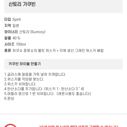
산토리 가쿠빈
타입
Spirit
지역
일본
와이너리
산토리 (Suntory)
알콜
40 %
사이즈
700ml
종류
하쿠슈 증류소의 몰트 위스키 + 자체 생산 그레인 위스키 배합
카쿠빈 하이볼 만들기
1.글라스에 얼음을 가득 넣어 차게합니다.
2.위스키를 적당량 붓는다.
3.위스키 섞어합니다.
4.탄산소다를 추가합니다. (위스키 1 : 탄산소다 3 ～ 4)
5.머들러 등으로 1 번 섞어합니다.（레몬사용도 좋습니다）
6.완성