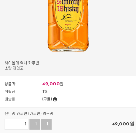
하이볼에 역시 카쿠빈
소량 재입고
49,000
상품가
원
적립금
1%
배송비
(무료)
산토리 카쿠빈 (가쿠빈) 위스키
49,000
원
+1
-1