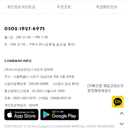
개인정보처리방침
주문조회
픽업매장안내
0502-1927-6975
월~금 : AM 11:00 ~ PM 7:00
토 : AM 11:00 ~ PM 6:00 (공휴일,일요일 휴무)
COMPANY INFO
(주)비닛(강남와인) | 대표자 양재혁
주소 : 서울특별시 서초구 강남대로 359, 2층 204호
사업자등록번호 : 535-85-01889
[사업자 정보 확인]
[카톡으로 재입고되는지
문의해보세요!]
통신판매신고번호 : 제 2021-서울서초-3290
전화 : 0502-1927-6975 , 이메일 : GW@VINIT.IO
개인정보책임자 : 양재혁
COPYRIGHT © (주)비닛(강남와인) GANGNAM.WINE ALL RIGHT RESERVED