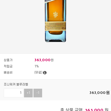
363,000
상품가
원
적립금
1%
배송비
(무료)
조니워커 블루라벨
363,000
원
+1
-1
총 상품 금액
원
363,000