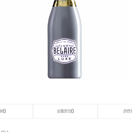
뷰
()
상품문의
()
관련