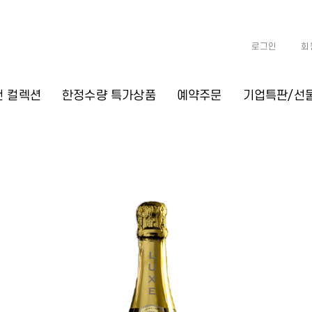
로그인
회
천 컬렉션
한정수량 특가상품
예약주문
기업특판/선