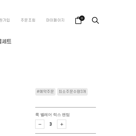
0
원가입
주문조회
마이페이지
물세트
#예약주문
최소주문수량3개
룩 벨레어 럭스 팬텀