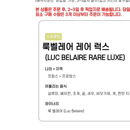
(예약주문은 '영업일' 기준, 2~3일의 발주/입고 시간이 요구됩
본 상품은 주문 후, 2~3일 후 픽업지로 배송됩니다. 
최소 구매 수량은 3개 이상부터 주문이 가능합니다.
스파클링
룩벨레어 레어 럭스
(
LUC BELAIRE RARE LUXE
)
나라 > 지역
프랑스
>
프로방스
어울리는 음식
살루미, 베이컨, 조개, 굴, 새우, 바닷가재, 게, 짠맛 
와이너리
룩 벨레어
(
Luc Belaire
)