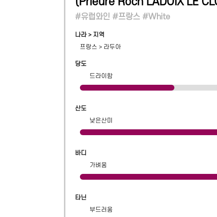
(
Prieure Roch LADOIX LE 
#유럽와인 #프랑스 #White
나라 > 지역
프랑스
>
라두아
당도
드라이함
산도
낮은산미
바디
가벼움
타닌
부드러움