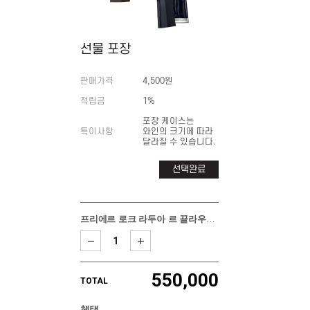
선물 포장
판매가격
4,500원
적립금
1%
포장 케이스는
특이사항
와인의 크기에 따라
달라질 수 있습니다.
선택완료
프리에르 로크 라두아 르 끌라우드 블랑
550,000
TOTAL