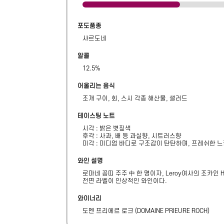
포도품종
샤르도네
알콜
12.5
%
어울리는 음식
조개 구이, 회, 스시 각종 해산물, 샐러드
테이스팅 노트
시각 : 밝은 볏짚색

후각 : 사과, 배 등 과실향, 시트러스향

미각 : 미디엄 바디로 구조감이 탄탄하며, 프레쉬한 
와인 설명
로마네 꽁띠 주주 中 한 명이자, Leroy여사의 조카인 H
전면 라벨이 인상적인 와인이다.
와이너리
도멘 프리에르 로크
(
DOMAINE PRIEURE ROCH
)