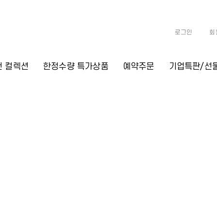
로그인
회
천 컬렉션
한정수량 특가상품
예약주문
기업특판/선