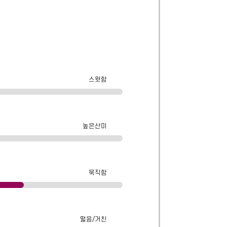
스윗함
높은산미
묵직함
떫음/거친