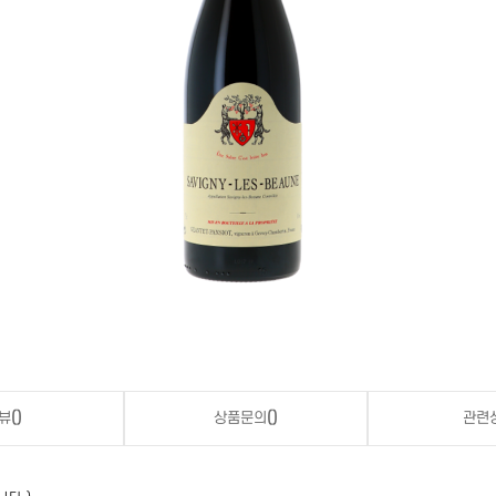
뷰
()
상품문의
()
관련